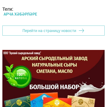
Теги:
АРЧА ХӘБӘРЛӘРЕ
Перейти на страницу новости