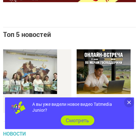
Топ 5 новостей
Полугодовые итоги: „Ашит“ стал
В Татарстане обсудят
одним из самых заметных
меры поддержки
заказников республики
аграриев
А вы уже видели новое видео Tatmedia
Junior?
Cмотреть
НОВОСТИ