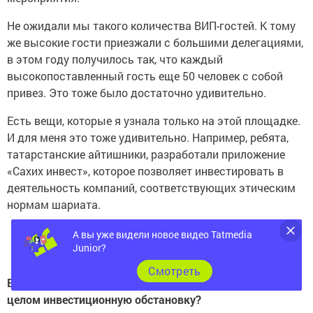
Не ожидали мы такого количества ВИП-гостей. К тому
же высокие гости приезжали с большими делегациями,
в этом году получилось так, что каждый
высокопоставленный гость еще 50 человек с собой
привез. Это тоже было достаточно удивительно.
Есть вещи, которые я узнала только на этой площадке.
И для меня это тоже удивительно. Например, ребята,
татарстанские айтишники, разработали приложение
«Сахих инвест», которое позволяет инвестировать в
деятельность компаний, соответствующих этическим
нормам шариата.
Инвестиции будут не ниже
А вы уже видели новое видео Tatmedia
прошлого года
Junior?
Cмотреть
Если отойти от
K
azanSummit, как вы оцениваете в
целом инвестиционную обстановку?