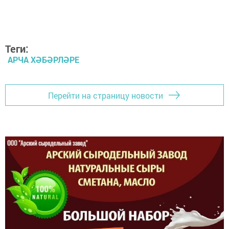
Теги:
АРЧА ХӘБӘРЛӘРЕ
Перейти на страницу новости