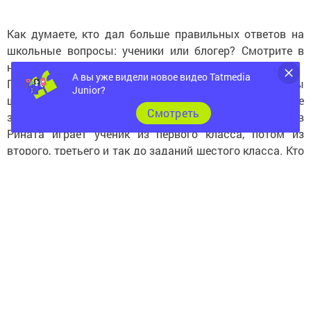
Как думаете, кто дал больше правильных ответов на
школьные вопросы: ученики или блогер? Смотрите в
новом выпуске!
А вы уже видели новое видео Tatmedia
Правила игры: Татар Малай против команды
Junior?
школьников. Ученикам и Ринату даются одни и те же
Cмотреть
задания из школьной программы. Сначала против
Рината играет ученик из первого класса, потом из
второго, третьего и так до заданий шестого класса. Кто
же окажется умнее? Победителю достается пятерка!
Следите за самым важным и интересным в
Telegram-канале
Татмедиа
Читайте новости Татарстана в
национальном мессенджере MАХ: