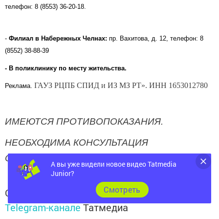
телефон: 8 (8553) 36-20-18.
-
Филиал в Набережных Челнах:
пр. Вахитова, д. 12, телефон: 8
(8552) 38-88-39
- В поликлинику по месту жительства.
ГАУЗ РЦПБ СПИД и ИЗ МЗ РТ». ИНН
1653012780
Реклама.
ИМЕЮТСЯ ПРОТИВОПОКАЗАНИЯ.
НЕОБХОДИМА КОНСУЛЬТАЦИЯ
СПЕЦИАЛИСТА
А вы уже видели новое видео Tatmedia
Junior?
Следите за самым важным и интересным в
Cмотреть
Telegram-канале
Татмедиа