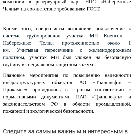
Челны»
на
соответствие
требованиям ГОСТ
.
Кроме того, специалисты выполнили подключение
к
системе
трубопроводов
участ
ка
МН
Киенгоп
–
Набережные Челны
протяженностью
около 1
км
.
Учитывая
пересечение
с железнодорожным
полотном
,
участ
о
к МН был уложен на безопасную
глубину в специальн
ом
защитн
ом
кожух
е.
Плановы
е мероприятия по повышению надежности
инфраструктурных объектов АО «Транснефть –
Прикамье» проводились в строгом соответствии с
нормативными документами ПАО «Транснефть» и
законодательством РФ в области промышленной,
пожарной и экологической безопасности.
Следите за самым важным и интересным в