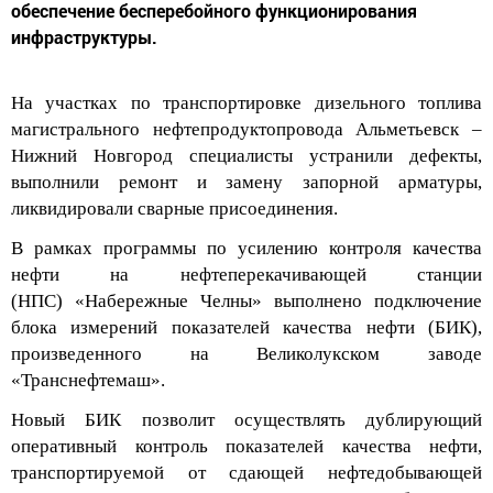
инфраструктуры.
На
участках по транспортировке дизельного топлива
магистрального нефтепродуктопровода Альметьевск –
Нижний Новгород
специалисты
устранили дефекты,
выполнили ремонт и замену запорной арматуры
,
л
иквидирова
ли
сварные присоединения
.
В рамках программы по усилению контроля качества
нефти
н
а
нефтеперекачивающей станции
(
НПС
)
«Набережные Челны»
выполнено
подключение
блока измерений показателей качества
нефти
(БИК)
,
произведенного на Великолукском заводе
«
Транснефтемаш
».
Новый БИК позвол
ит
осуществлять
дублирующий
оперативный контроль показателей качества нефти,
транспортируемой
от сдающей нефтедобывающей
компании в резервуарный парк
НПС
«Набережные