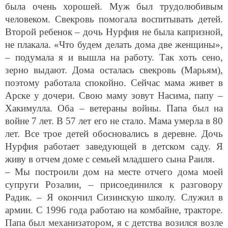
человеком. Свекровь помогала воспитывать детей.
Второй ребенок – дочь Нурфия не была капризной,
не плакала. «Что будем делать дома две женщины»,
– подумала я и вышла на работу. Так хоть сено,
зерно выдают. Дома осталась свекровь (Марьям),
поэтому работала спокойно. Сейчас мама живет в
Арске у дочери. Свою маму зовут Насима, папу –
Хакимулла. Оба – ветераны войны. Папа был на
войне 7 лет. В 57 лет его не стало. Мама умерла в 80
лет. Все трое детей обосновались в деревне. Дочь
Нурфия работает заведующей в детском саду. Я
живу в отчем доме с семьей младшего сына Раиля.
– Мы построили дом на месте отчего дома моей
супруги Розалии, – присоединился к разговору
Радик. – Я окончил Сизинскую школу. Служил в
армии. С 1996 года работаю на комбайне, тракторе.
Папа был механизатором, я с детства возился возле
него. Он научил меня секретам техники. Папа был