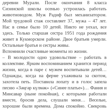
Сизинской школы осенью устроилась работать
животноводом. Муж Радиф был механизатором.
Мой трудовой стаж составляет 37, мужа – 47 лет.
Нас в семье было 10 детей. Никто не уехал, все
здесь. Только старшая сестра 1951 года рождения
живет в Кукморском районе. Двое братьев умерли.
Остальные братья и сестры живы.
Вспомнили счастливые моменты из жизни.
– В молодости одно удовольствие – работать в
коллективе. Ярким воспоминанием хранится период
жизни, когда в паре с мужем воспитывали детей…
Однажды, когда на ферме ухаживала за скотом,
захотела петь. Поставила лопату и в голос запела
песню «Зәңгәр күлмәк» («Синее платье»)… Фания и
Минсавар (ныне покойная), с которыми работали
вместе, бросив дела, слушали меня… Веселые,
хорошие были времена. Дома спокойно. Свекровь
была очень хорошей. Муж был трудолюбивым