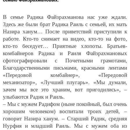
В семье Радика Файзрахманова нас уже ждали.
Здесь же были брат Радика Раиль с семьей, их мать
Назира ханум… После приветствий приступили к
работе. Кто-то снимает на видео, кто-то на фото,
кто-то беседует… Приятные хлопоты. Братьев-
комбайнеров Радика и Раиля Файзрахмановых
сфотографировали с Почетными грамотами,
Благодарственными письмами, красными лентами
«Передовой комбайнер», «Передовой
механизатор», «Лучший плугарь». «Мы думали,
зачем мы все это храним, вот пригодились», –
улыбаются Радик и Раиль.
– Мы с мужем Радифом (ныне покойный, был очень
хорошим человеком) воспитали троих детей, –
говорит Назира ханум. – Старший Радик, средняя
Нурфия и младший Раиль. Мы с мужем оба из
деревни Мурали. После окончания 8 класса