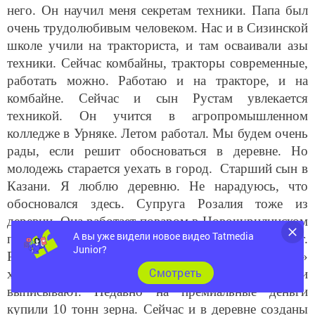
очень трудолюбивым человеком. Нас и в Сизинской
школе учили на тракториста, и там осваивали азы
техники. Сейчас комбайны, тракторы современные,
работать можно. Работаю и на тракторе, и на
комбайне. Сейчас и сын Рустам увлекается
техникой. Он учится в агропромышленном
колледже в Урняке. Летом работал. Мы будем очень
рады, если решит обосноваться в деревне. Но
молодежь старается уехать в город. Старший сын в
Казани. Я люблю деревню. Не нарадуюсь, что
обосновался здесь. Супруга Розалия тоже из
деревни. Она работает поваром в Новочурилинском
психоневрологическом интернате. Держим скот.
А вы уже видели новое видео Tatmedia
Руководство общества «Агрокомплекс «Ак Барс»
Junior?
хорошо относится к работникам. И премии
Cмотреть
выписывают. Недавно на премиальные деньги
купили 10 тонн зерна. Сейчас и в деревне созданы
все возможности. На дорогах асфальт, работает