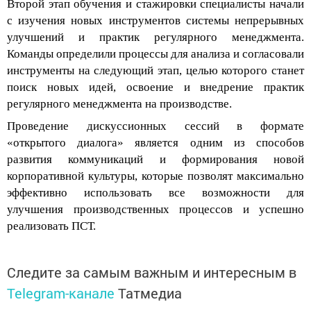
с
изуч
ения
новы
х
инструмент
ов
системы
непрерывных
улучшений и практик
регул
ярного менеджмента
.
Команды определили процессы для анализа и согласовали
инструменты на
следующий этап
, целью кот
орого станет
поиск новых идей,
освоение
и внедрение
практик
регулярного менеджмента
на производстве
.
Проведение дискуссионных сессий
в формате
«открытого диалога» является одним из способов
развития коммуникаций и формирования новой
корпоративной культуры, которые позволят максимально
эффективно использовать все возможности для
улучшения производственных процессов и успешно
реализовать
ПСТ.
Следите за самым важным и интересным в
Telegram-канале
Татмедиа