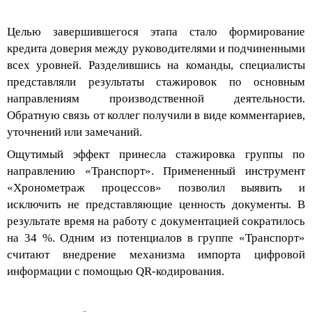
Целью завершившегося этапа
стало формирование
кредита доверия между руководителями и подчиненными
всех уровней
. Разделившись на команды, специалисты
представляли
результаты стажировок по основным
направлениям
производственной деятельности.
О
братную связь
от коллег получили в виде
коммент
ариев,
уточнений или замечаний.
Ощутимый
эффект
принесла
стажировка группы по
направлению «Транспорт». Примененный
инструмент
«Хрономет
раж процессов» позволил выявить и
исключить не представляющие ценность документы. В
результате время на работу с документацией сократилось
на 34 %. Одним из потенциалов в группе «Транспорт»
считают внедрение механизма импорта цифровой
информации с помощью
QR
-кодирования.
Второй этап
обучения и стажировки
специалисты начали