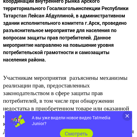
координации внутреннего рынка Арского
территориального Госалкогольинспекции Республики
Татарстан Лейсан Абдуллиной, в административном
здании исполнительного комитета г.Арск, проведено
разъяснительное мероприятие для населения по
вопросам защиты прав потребителей. Данное
мероприятие направлено на повышение уровня
потребительской грамотности и самозащиты
населения района.
Участникам мероприятия разъяснены м
еханизмы
реализации прав, предоставленных
законодательством в сфере защиты прав
потребителей, в том числе при обнаружении
недостатка в приобретенном товаре или оказанной
некачественной услуги. Также даны рекомендации
А вы уже видели новое видео Tatmedia
как не попасться на уловки мошенников.
Junior?
Для углубления знаний, розданы памятки для
Cмотреть