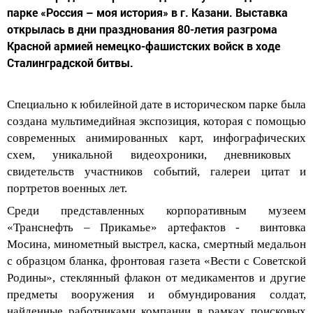
парке «Россия – моя история» в г. Казани. Выставка
открылась в дни празднования 80-летия разгрома
Красной армией немецко-фашистских войск в ходе
Сталинградской битвы.
Специально к юбилейной дате в историческом парке была
создана мультимедийная экспозиция, которая с помощью
современных анимированных карт,
инфографических
схем, уникальной
видеохроники
, дневниковых
свидетельств участников событий, галереи цитат и
портретов военных лет.
Среди представленных корпоративным музеем
«
Транснефть
–
Прикамье
» артефактов - винтовка
Мосина, минометный выстрел, к
аска, смертный медальон
с образцом бланка, фронтовая газета «Вести с Советской
Родины», стеклянный флакон от медикаментов и другие
предметы вооружения и обмундирования солдат,
найденные работниками компании в рамках поисковых