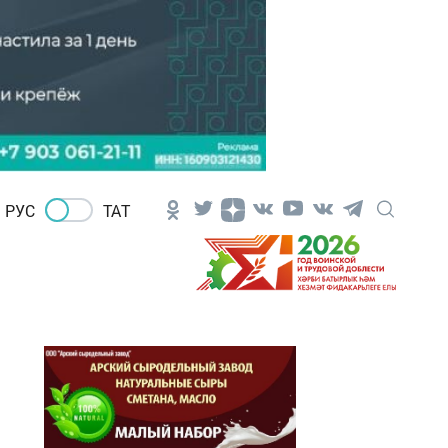
РУС
ТАТ