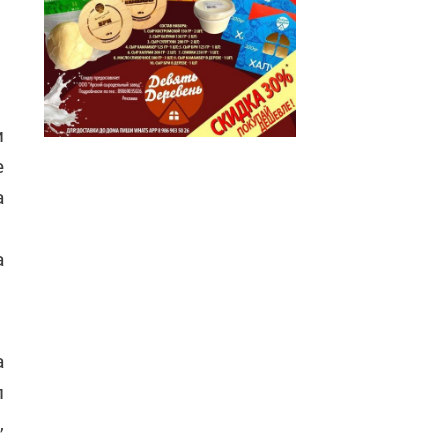
и
е
а
а
а
л
,