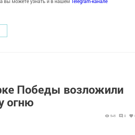
на вы можете узнать и в нашем
Telegram-канале
рке Победы возложили
у огню
545
0