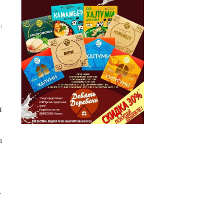
0
я
а
.