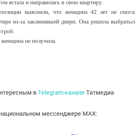
том встала и направилась в свою квартиру.
полиции выяснили, что женщина 42 лет не смогл
ртире из-за заклинившей двери. Она решила выбратьс
угроб.
м женщина не получила.
интересным в
Telegram-канале
Татмедиа
в национальном мессенджере MАХ: