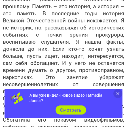
прошлому. Память – это история, а история –
это память. В последние годы история
Великой Отечественной войны искажается. Я
не историк, но, рассказывая об исторических
событиях с точки зрения прокурора,
воспитываю слушателя. Я нашла факты,
донесла до них. Если кто-то хочет узнать
больше, пусть ищет, находит, интересуется,
сам себя обогащает. И у него не останется
времени думать о другом, противоправном,
наркотиках. Это занятие убережет
несовершеннолетних от совершения
преступления, – сказала Ирина Степановна.
Она выступила перед полным залом.
А вы уже видели новое видео Tatmedia
Удивительно содержательное, полезное,
Junior?
интересное, увлекательное выступление.
Cмотреть
Обогатила его показом видеофильмов,
работала с аудиторией, задавала вопросы