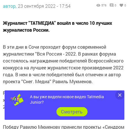
Журналист ''ТАТМЕДИА'' вошёл в число 10 лучших
журналистов России.
В эти дни в Сочи проходит форум современной
журналистики ''Вся Россия - 2022. В рамках форума
состоялось награждение победителей Всероссийского
конкурса на лучшее журналистское произведение 2022
года. В нем в числе победителей был отмечен и автор
проекта ''Снег. Медиа'' Равиль Мукменов.
Равиль Мукменов вошёл в число 10 лучших
журналистов России. Всего на конкурс было прислано
А вы уже видели новое видео Tatmedia
253 заявки от журналистов. Это 650 материалов.
Junior?
Cмотреть
Победу Равилю Мкменову принесли проекты «Синдром
Дауна. Аккумуляторная батарейка для солнечного