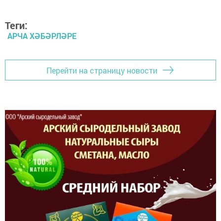
Теги:
АРЧА ХӘБӘРЛӘРЕ
Перейти на страницу новости