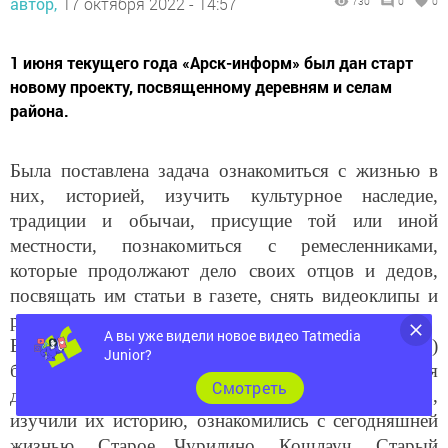
1 июня текущего года «Арск-информ» был дан старт
новому проекту, посвященному деревням и селам
района.
Была поставлена задача ознакомиться с жизнью в
них, историей, изучить культурное наследие,
традиции и обычаи, присущие той или иной
местности, познакомиться с ремесленниками,
которые продолжают дело своих отцов и дедов,
посвящать им статьи в газете, снять видеоклипы и
размещать на сайте и в социальных сетях.
В газете «Арча хәбәрләре» («Арский вестник»)
А вы уже видели новое видео Tatmedia
была открыта специальная рубрика, посвященная
Junior?
деревням и селам района. Выбрав 12 деревень,
Cмотреть
изучили их историю, ознакомились с сегодняшней
жизнью. Старое Чурилино, Кошлауч, Старый
Айван, Янга-Сала, Апазово, Пшалым, Шурабаш,