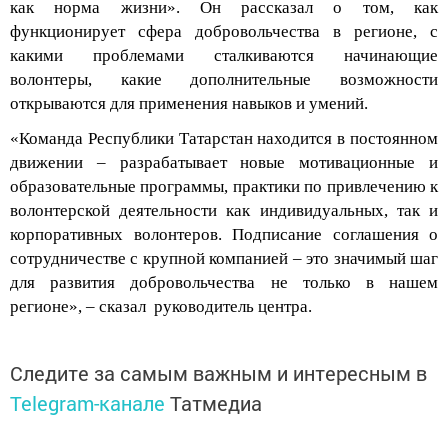
как норма жизни».
Он
рассказал
о том, как
функционирует
сфера
добровольчества
в регионе
,
с
какими проблемами сталкиваются начинающие
волонтеры,
какие дополнительные возможности
открываются для применения
навык
ов
и умени
й.
«Команда Республики Татарстан находится в постоянном
движении – разрабатывает новые мотивационные и
образовательные программы, практики по привлечению
к
волонтерской деятельности
как индивидуальных, так и
корпоративных волонтеров
. Подписание соглашения
о
сотрудничестве с
крупной
компанией
–
это
значимый шаг
для развития добровольчества
не только
в нашем
регионе», –
сказал
руководитель
центра
.
Следите за самым важным и интересным в
Telegram-канале
Татмедиа