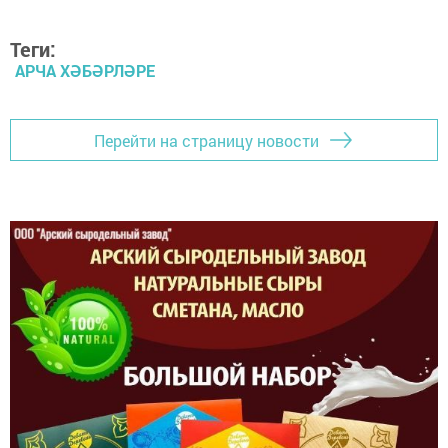
Теги:
АРЧА ХӘБӘРЛӘРЕ
Перейти на страницу новости