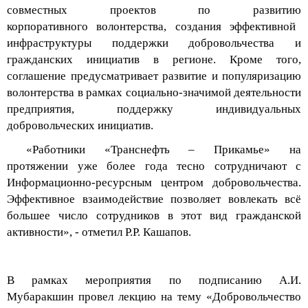
совместных проектов по развитию
корпоративного
волонтерства
, создания
эффективной
инфраструктуры поддержки
добровольчества
и
гражданских инициатив в регионе
. Кроме того,
соглашение
предусматривает
развитие и популяризацию
волонтерства
в рамках социально-значимой деятельности
предприятия,
поддержку
индивидуальных
добровольческих инициатив
.
«Работники
«
Транснефть
–
Прикамье
» на
протяжени
и
уже
более года тесно сотрудничают
с
Информационно-ресурсным
центр
ом
добровольчества
.
Эффективное взаимодействие позволяет
вовлекать всё
большее число
сотрудников
в
этот
вид гражданской
активности
»,
-
отметил
Р.
Р
.
Кашапов
.
В
рамках
мероприятия по подписанию
А.И.
Мубаракшин
провел
лекцию
на тему «Добровольчество