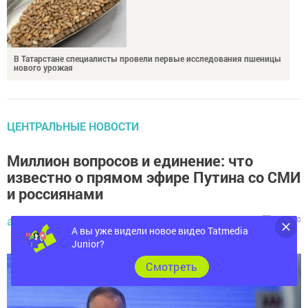
В Татарстане специалисты провели первые исследования пшеницы
нового урожая
ЦЕНТРАЛЬНЫЕ НОВОСТИ
Миллион вопросов и единение: что
известно о прямом эфире Путина со СМИ
и россиянами
admin,
12 декабря 2023 - 14:23
181
0
0
А вы уже видели новое видео Tatmedia
Junior?
Cмотреть