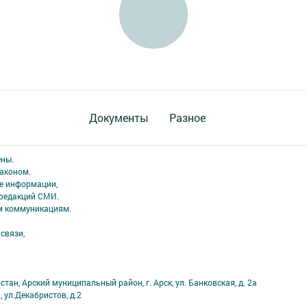
Документы
Разное
ены.
аконом.
ме информации,
 редакций СМИ.
ым коммуникациям.
связи,
тан, Арский муниципальный район, г. Арск, ул. Банковская, д. 2а
, ул.Декабристов, д.2