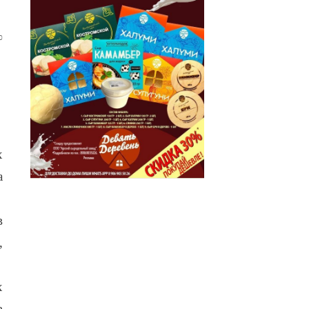
0
х
а
в
,
х
в