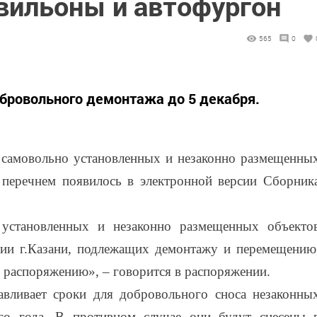
вильоны и автофургон
565
0
обровольного демонтажа до 5 декабря.
 самовольно установленных и незаконно размещенны
 перечнем появилось в электронной версии Сборник
 установленных и незаконно размещенных объекто
ии г.Казани, подлежащих демонтажу и перемещению
 распоряжению», – говорится в распоряжении.
авливает сроки для добровольного сноса незаконны
го года. В противном случае они будут снесены 