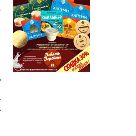
0
.
е
у
ь