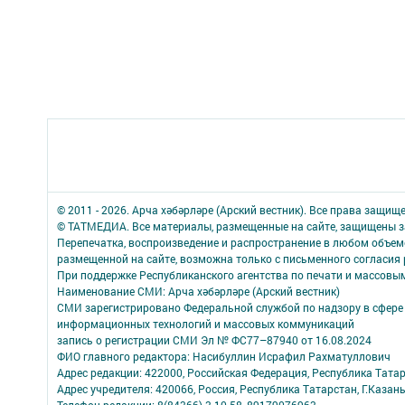
© 2011 - 2026. Арча хәбәрләре (Арский вестник). Все права защищ
© ТАТМЕДИА. Все материалы, размещенные на сайте, защищены з
Перепечатка, воспроизведение и распространение в любом объе
размещенной на сайте, возможна только с письменного согласия
При поддержке Республиканского агентства по печати и массов
Наименование СМИ: Арча хәбәрләре (Арский вестник)
СМИ зарегистрировано Федеральной службой по надзору в сфере 
информационных технологий и массовых коммуникаций
запись о регистрации СМИ Эл № ФС77–87940 от 16.08.2024
ФИО главного редактора: Насибуллин Исрафил Рахматуллович
Адрес редакции: 422000, Российская Федерация, Республика Татарс
Адрес учредителя: 420066, Россия, Республика Татарстан, Г.Казань
Телефон редакции: 8(84366) 3-10-58, 89179076963.