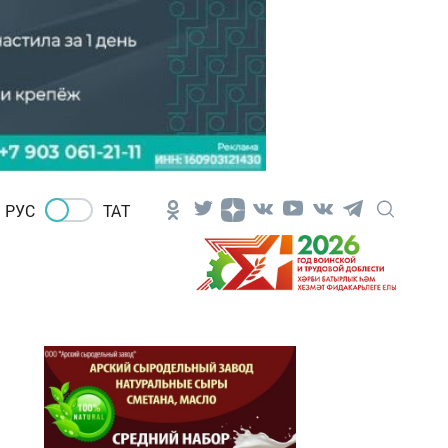
РУС
ТАТ