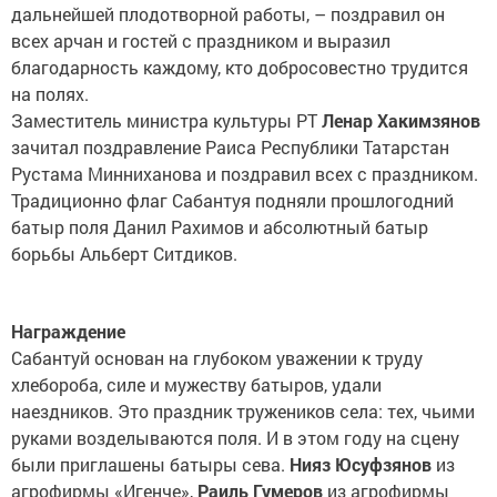
дальнейшей плодотворной работы, – поздравил он
всех арчан и гостей с праздником и выразил
благодарность каждому, кто добросовестно трудится
на полях.
Заместитель министра культуры РТ
Ленар Хакимзянов
зачитал поздравление Раиса Республики Татарстан
Рустама Минниханова и поздравил всех с праздником.
Традиционно флаг Сабантуя подняли прошлогодний
батыр поля Данил Рахимов и абсолютный батыр
борьбы Альберт Ситдиков.
Награждение
Сабантуй основан на глубоком уважении к труду
хлебороба, силе и мужеству батыров, удали
наездников. Это праздник тружеников села: тех, чьими
руками возделываются поля. И в этом году на сцену
были приглашены батыры сева.
Нияз Юсуфзянов
из
агрофирмы «Игенче»,
Раиль Гумеров
из агрофирмы