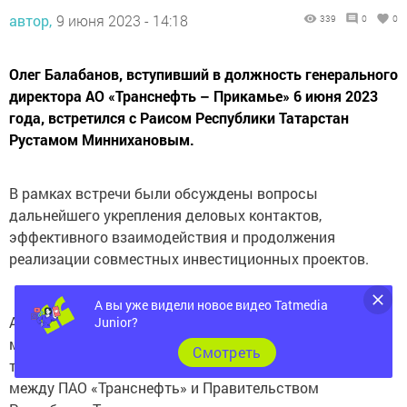
автор,
9 июня 2023 - 14:18
339
0
0
Олег Балабанов, вступивший в должность генерального
директора АО «Транснефть – Прикамье» 6 июня 2023
года, встретился с Раисом Республики Татарстан
Рустамом Миннихановым.
В рамках встречи были обсуждены вопросы
дальнейшего укрепления деловых контактов,
эффективного взаимодействия и продолжения
реализации совместных инвестиционных проектов.
А вы уже видели новое видео Tatmedia
АО «Транснефть – Прикамье» и Татарстан связывает
Junior?
многолетнее партнерство по многим направлениям, в
Cмотреть
том числе, в рамках соглашения о сотрудничестве
между ПАО «Транснефть» и Правительством