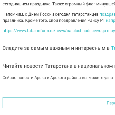
сегодняшнем празднике. Также огромный флаг минувше
Напомним, с Днем России сегодня татарстанцев
поздра
праздника. Кроме того, свои поздравления Раису РТ
нап
https://www.tatar-inform.ru/news/na-ploshhadi-pervogo-maya-
Следите за самым важным и интересным в
T
Читайте новости Татарстана в национально
Сейчас новости Арска и Арского района вы можете узна
Пер