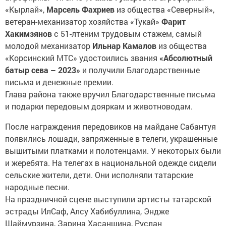
«Кырлай»,
Марсель Фахриев
из общества «Северный»,
ветеран-механизатор хозяйства «Тукай»
Фарит
Хакимзянов
с 51-лтеним трудовым стажем, самый
молодой механизатор
Ильнар Камалов
из общества
«Корсинский МТС» удостоились звания
«Абсолютный
батыр сева – 2023»
и получили Благодарственные
письма и денежные премии.
Глава района также вручил Благодарственные письма
и подарки передовым дояркам и животноводам.
После награждения передовиков на майдане Сабантуя
появились лошади, запряженные в телеги, украшенные
вышитыми платками и полотенцами. У некоторых были
и жеребята. На телегах в национальной одежде сидели
сельские жители, дети. Они исполняли татарские
народные песни.
На праздничной сцене выступили артисты татарской
эстрады ИлСаф, Алсу Хабибуллина, Эндже
Шаймурзина, Зарина Хасаншина, Руслан