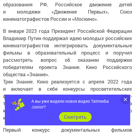
образования РФ, Российское движение детей
и молодежи «Движение Первых», Союз
кинематографистов России и «Москино».
В январе 2023 года Президент Российской Федерации
Владимир Путин поддержал идею молодых российских
кинематографистов интегрировать документальные
фильмы в образовательный процесс и поручил
рассмотреть вопрос об оказании поддержки
победителям проекта Знание. Кино Российского
общества «Знание».
Трек Знание. Кино реализуется с апреля 2022 года
и включает в себя конкурсы просветительских
фильмов, кинопоказы и премьеры, дискуссии и паблик-
токи с участием ведущих российских экспертов
А вы уже видели новое видео Tatmedia
киноиндустрии, презентации школ документального
Junior?
кино и создание киноклубов.
Cмотреть
Первый конкурс документальных фильмов
Российского общества «Знание» состоялся в 2022 году,