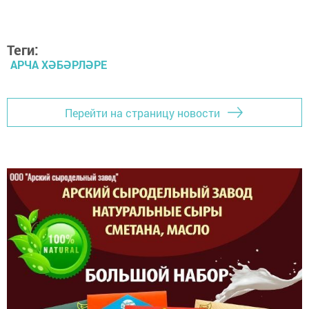
Теги:
АРЧА ХӘБӘРЛӘРЕ
Перейти на страницу новости