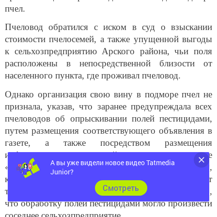
Пчеловод обратился с иском в суд о взыскании
стоимости пчелосемей, а также упущенной выгоды
к сельхозпредприятию Арского района, чьи поля
расположены в непосредственной близости от
населенного пункта, где проживал пчеловод.
Однако организация свою вину в подморе пчел не
признала, указав, что заранее предупреждала всех
пчеловодов об опрыскивании полей пестицидами,
путем размещения соответствующего объявления в
газете, а также посредством размещения
информации в специальной группе в мессенджере
«Ватсап». Кроме того, указала, что пестициды,
А вы уже видели новое видео Tatmedia
которыми они обрабатывали поля, не оказывают
Junior?
токсического воздействия на пчел. Ссылается на то,
Cмотреть
что обработку полей пестицидами могло произвести
соседнее сельхозпредприятие.