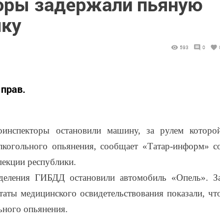
оры задержали пьяную
шку
593
0
 прав.
инспекторы остановили машину, за рулем которо
лкогольного опьянения, сообщает «Татар-информ» с
пекции республики.
тделения ГИБДД остановили автомобиль «Опель». З
таты медицинского освидетельствования показали, чт
ьного опьянения.