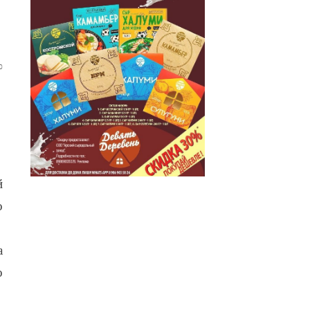
0
й
о
а
о