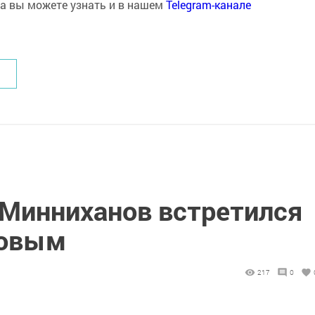
на вы можете узнать и в нашем
Telegram-канале
 Минниханов встретился
ровым
217
0