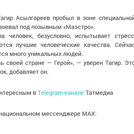
Тагир Асылгареев пробыл в зоне специально
 воевал под позывным «Маэстро».
ла человек, безусловно, испытывает стресс
тся лучшие человеческие качества. Сейча
тся много уникальных людей.
 своей стране — Герой», — уверен Тагир. Эт
к, добавляет он.
интересным в
Telegram-канале
Татмедиа
в национальном мессенджере MАХ: