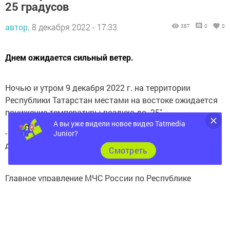
автор,
8 декабря 2022 - 17:33
387
0
0
Днем ожидается сильный ветер.
Ночью и утром 9 декабря 2022 г. на территории
Республики Татарстан местами на востоке ожидается
понижение температуры воздуха до -25˚.
- днем сильный южный, юго-западный ветер порывами
А вы уже видели новое видео Tatmedia
Junior?
до 15 м/с.
Cмотреть
Главное управление МЧС России по Республике
Татарстан рекомендует:
Во избежание переохлаждения и обморожения без
необходимости не выходить на улицу, избегать
длительного пребывания на улице детей, домашних