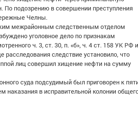
н. По подозрению в совершении преступления
бережные Челны.
ским межрайонным следственным отделом
збуждено уголовное дело по признакам
енного ч. 3, ст. 30, п. «б», ч. 4 ст. 158 УК РФ 
ходе расследования следствие установило, что
уппой лиц совершил хищение нефти на сумму
нного суда подсудимый был приговорен к пят
м наказания в исправительной колонии общег