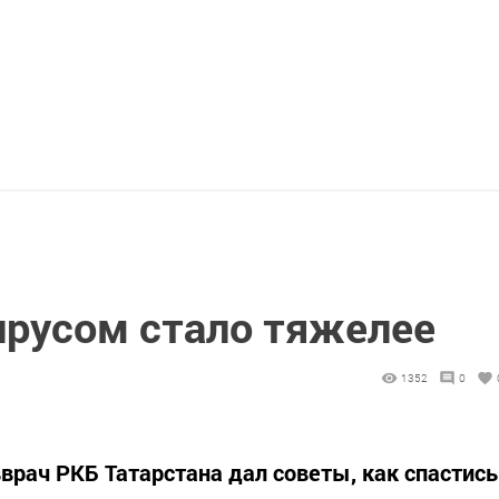
ирусом стало тяжелее
1352
0
авврач РКБ Татарстана дал советы, как спастись