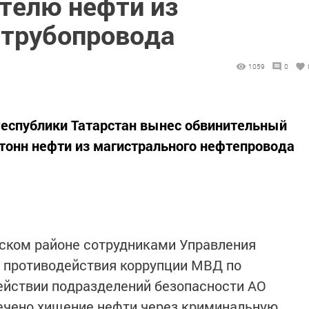
ителю нефти из
 трубопровода
1059
0
Республики Татарстан вынес обвинительный
 тонн нефти из магистрального нефтепровода
нском районе сотрудниками Управления
и противодействия коррупции МВД по
ействии подразделений безопасности АО
сечено хищение нефти через криминальную