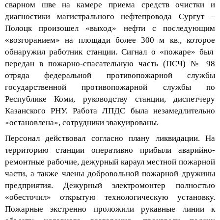
диагностики
магистрального нефтепровода Сургут –
Полоцк
произошел «выход» нефти с последующим
«возгоранием» на площади более 300
м кв.
, которое
обнаружил работник станции. Сигнал о «пожаре» был
передан в
пожарно-спасательную часть (ПСЧ) № 98
отряда федеральной противопожарной службы
государственной противопожарной службы по
Республике Коми
, руководству станции, диспетчеру
К
азанского РНУ
. Работа
ЛПДС
была незамедлительно
«
остановлена
»
,
сотрудники
эвакуированы.
Персонал действовал согласно плану ликвидации
.
На
территорию станции
оперативно прибыли аварийно-
ремонтные рабочие,
дежурный караул
местной пожарной
части
,
а также члены добровольной пожарной дружины
предприятия.
Дежурный
электромонтер
полностью
«
обесточил
»
открытую технологическую установку.
Пожарные экстренно проложили рукавные линии к
объекту условного возгорания, произвели подачу