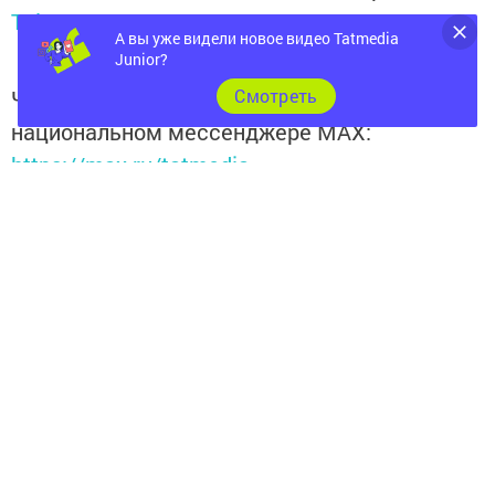
Telegram-канале
Татмедиа
А вы уже видели новое видео Tatmedia
Junior?
Cмотреть
Читайте новости Татарстана в
национальном мессенджере MАХ:
https://max.ru/tatmedia
Сейчас новости Арска и Арского района вы можете
узнать и в нашем
Telegram-канале
Перейти на страницу новости