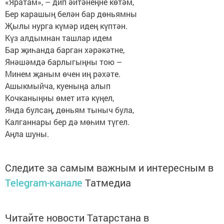
«Яратам», – дип әйтәнеңне көтәм,
Бер карашың белән бар дөньямны
Җылы нурга күмәр идең күптән.
Күз алдымнан ташлар идем
Бар җиһанда барган хәрәкәтне,
Янәшәмдә барлыгыңны тою –
Минем җаным өчен иң рәхәте.
Ашыкмыйча, куеныңа алып
Кочканыңны өмет итә күңел,
Янда булсаң, дөньям тыныч була,
Калганнары бер дә мөһим түгел.
Аңла шуны.
Следите за самым важным и интересным в
Telegram-канале
Татмедиа
Читайте новости Татарстана в