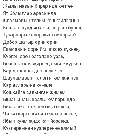
Җылы назын бирер иде күптән.
Ят болытлар арасында
Югалмавын телим кошкайларның.
Көзләр шундый ачы, кырыс булса,
Түзәрләрме алар кыш айларын?
Дөбер-шатыр әрни-әрни
Еламавын сорыйм чиксез күкнең.
Күргән саен өзгәләнә үзәк,
Бозып аткач җирнең ямьле күркен.
Бар дөньяны дер селкетеп
Шауламавын таләп итәм җилнең.
Кар асларына күмелә
Кошкайга салынган җимем.
Ышанычлы, назлы кулларыңда
Бикләнергә телим бик озакка,
Чит-ятларга ачтыртмам ишекне,
Ябып куям җиде кат йозакка.
Күзләремнән күзләреңне алмый