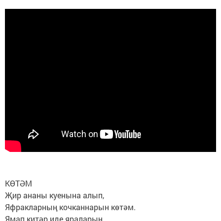
КӨТӘМ
Җир ананы куенына алып,
Яфракларның кочканнарын көтәм.
Ямап китәр иде яраларын,