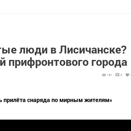
тые люди в Лисичанске?
й прифронтового города
191
0
ь прилёта снаряда по мирным жителям»