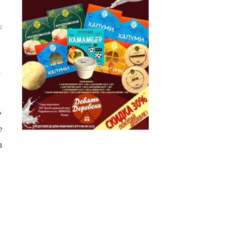
0
.
»
е
а