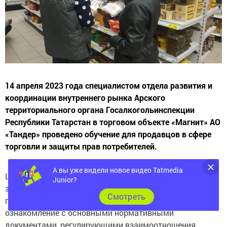
14 апреля 2023 года специалистом отдела развития и
координации внутреннего рынка Арского
территориального органа Госалкогольинспекции
Республики Татарстан в торговом объекте «Магнит» АО
«Тандер» проведено обучение для продавцов в сфере
торговли и защиты прав потребителей.
Цель таких практических занятий по изучению основ
А вы уже видели новое видео Tatmedia
законодательства о защите прав потребителей и
Junior?
правил продажи различных видов товаров –
Cмотреть
ознакомление с основными нормативными
документами, регулирующими взаимоотношения
продавцов и покупателей, и приобретение умения