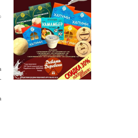
0
а
-
а