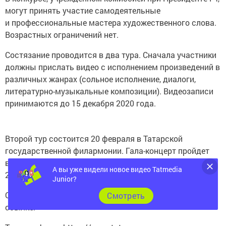
могут принять участие самодеятельные
и профессиональные мастера художественного слова.
Возрастных ограничений нет.
Состязание проводится в два тура. Сначала участники
должны прислать видео с исполнением произведений в
различных жанрах (сольное исполнение, диалоги,
литературно-музыкальные композиции). Видеозаписи
принимаются до 15 декабря 2020 года.
Второй тур состоится 20 февраля в Татарской
государственной филармонии. Гала-концерт пройдет
в Международный день родного языка — 21 февраля
2021 года.
А вы уже видели новое видео Tatmedia
Junior?
Ознакомиться со всеми условиями конкурса можно по
Cмотреть
ссылке.
Татар-информ: https://www.tatar-