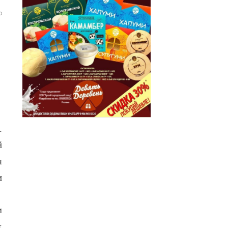
0
.
й
я
и
м
х