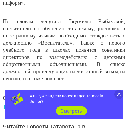
информ».
По словам депутата Людмилы Рыбаковой,
воспитатели по обучению татарскому, русскому и
иностранному языкам необходимо отождествить с
должностью «Воспитатель». Также с нового
учебного года в школах появятся советники
директоров по взаимодействию с детскими
общественными объединениями. В списке
должностей, претендующих на досрочный выход на
пенсию, его тоже пока нет.
А вы уже видели новое видео Tatmedia
Следите за самым важным и интересным в
Junior?
Telegram-канале
Татмедиа
Cмотреть
Читайте новости Татарстана в