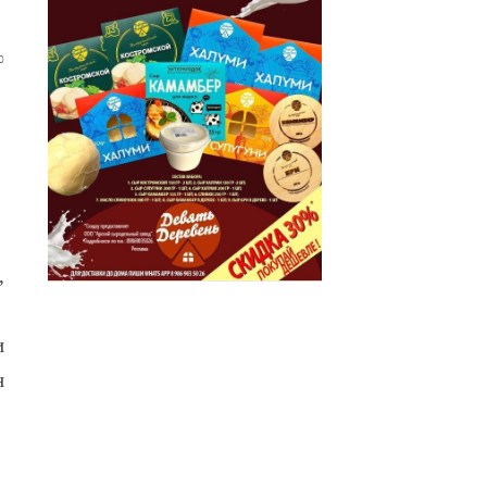
0
,
и
н