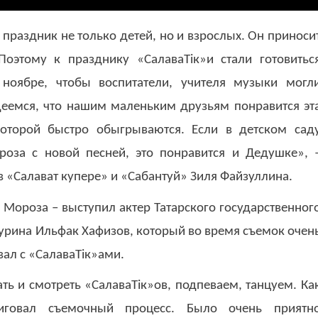
раздник не только детей, но и взрослых. Он приноси
оэтому к празднику «СалаваТік»и стали готовитьс
ноябре, чтобы воспитатели, учителя музыки могл
адеемся, что нашим маленьким друзьям понравится эт
которой быстро обыгрываются. Если в детском сад
оза с новой песней, это понравится и Дедушке», 
 «Салават купере» и «Сабантуй» Зиля Файзуллина.
 Мороза – выступил актер Татарского государственног
чурина Ильфак Хафизов, который во время съемок очен
вал с «СалаваТік»ами.
ь и смотреть «СалаваТік»ов, подпеваем, танцуем. Ка
риговал съемочный процесс. Было очень приятн