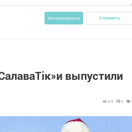
Отправить
Авторизоваться
«СалаваТік»и выпустили
316
0