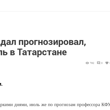
дал прогнозировал,
ь в Татарстане
782
0
и.
аркими днями, июль же по прогнозам профессора КФ