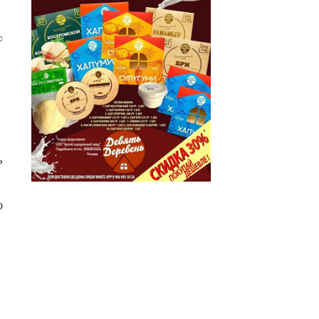
0
ь
ю