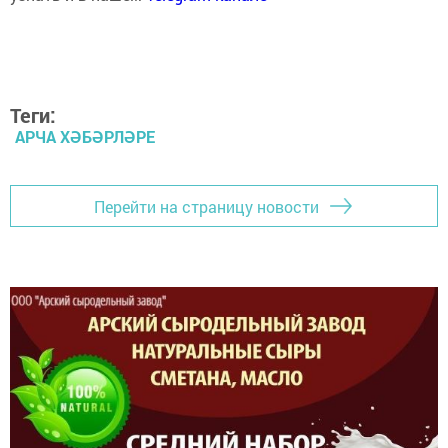
Теги:
АРЧА ХӘБӘРЛӘРЕ
Перейти на страницу новости