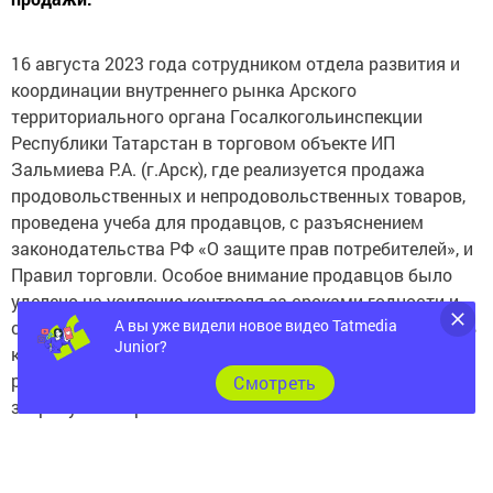
16 августа 2023 года сотрудником отдела развития и
координации внутреннего рынка Арского
территориального органа Госалкогольинспекции
Республики Татарстан в торговом объекте ИП
Зальмиева Р.А. (г.Арск), где реализуется продажа
продовольственных и непродовольственных товаров,
проведена учеба для продавцов, с разъяснением
законодательства РФ «О защите прав потребителей», и
Правил торговли. Особое внимание продавцов было
уделено на усиление контроля за сроками годности и
А вы уже видели новое видео Tatmedia
соблюдения условий хранения реализуемых товаров. В
Junior?
конце мероприятия розданы брошюры и буклеты с
разной информацией о товарах и услугах, а также
Cмотреть
затронуты вопросы о системе ЕГАИС.
Арский территориальный орган Госалкогольинспекции