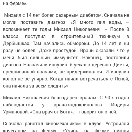
Михаил с 14 лет болел сахарным диабетом. Сначала не
могли поставить диагноз. «Я много пил воды, –
вспоминает те годы Михаил Николаевич. – После 8
класса поступил в строительный техникум в
Дербышках. Там начались обмороки. До 14 лет я ни
разу не болел. Даже простудой. Врачи сказали, что у
меня был сильный иммунитет. Наконец, поставили
диагноз. Назначили инсулин. Я уехал в деревню. Диеты,
предписанной врачами, не придерживался. И инсулин
колол не регулярно. Когда начал встречаться с Леной,
она начала за всем следить».
Михаил Николаевич благодарен врачам. С 90-х годов
наблюдается у врача-эндокринолога Индиры
Урмановой. «Она врач от Бога», – говорит он о ней.
Сначала работал киномехаником в клубе. Устроился
кочегаром на ферму. «Учись, на ферме нужны
специалисты», – предложил ему заведующий фермой.