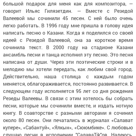
говорит Ильяс Гилязетдин. — Вместе с Резедой
Валеевой мы сочинили 45 песен. С ней было очень
легко работать. В 1996 году мне пришла в голову идея
написать песню о Казани. Когда я поделился со своей
идеей с Резедой Валеевой, она за короткое время
сочинила текст. В 2000 году на стадионе Казани
ансамбль песни и танца исполнил эту песню. Это песня
написана от души. Через эти поэтические строки и в
мелодию мы хотели передать, как любим свой город.
Действительно, наша столица с каждым годом
меняется, облагораживается, постоянно развивается. В
следующем году исполняется 95 лет со дня рождения
Резеды Валеевы. В связи с этим хотелось бы собрать
песни, которые мы сочинили вместе, и издать нотную
книгу. В соавторстве с разными авторами я сочинил
около 80 песен. Они печатались в журналах «Салават
купере», «Сабантуй», «Ялкын», «Сююмбике». С любовью
слушаю песни в исполнении "СалаваTik"ов. Надеюсь,
что в будущем услышу в их исполнении другие мои