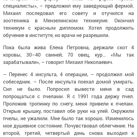
Михаил последовал его совету и отучился на
зоотехника в Мензелинском техникуме. Окончил
техникум с красным дипломом. Хотел продолжить
обучение в институте, но врачи не разрешили.
Пока была жива Елена Петровна, держали скот 4
коровы, 30–40 свиней, 70 овец, кур… «Мы так
зарабатывали», – говорит Михаил Николаевич.
– Перенес 4 инсульта, 4 операции, – продолжил мой
собеседник. – После инсульта поехал домой умирать.
Сил не было. Попросил вывести меня в сад
попрощаться с пчелами. Я с 1991 года держу пчел.
Проложив тропинку по снегу, меня привели к пчелам.
Открыв крышку, поставил обе руки на улей. Окружили
пчелы, не ужалили. Мне было так хорошо. Изменилось
мое душевное состояние. Почувствовал облегчение. На
второй, третий, четвертый день снова выходил к
пчелам. Так мое состояние начало улучшаться. И