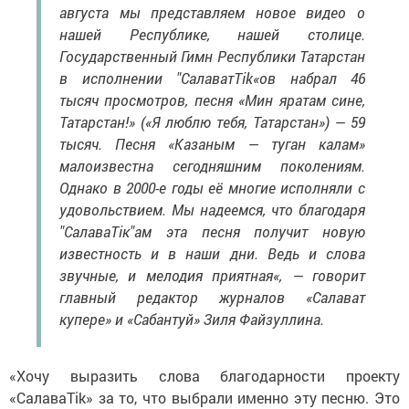
нашей Республике, нашей столице.
Государственный Гимн Республики Татарстан
в исполнении "СалаватТіk«ов набрал 46
тысяч просмотров, песня «Мин яратам сине,
Татарстан!» («Я люблю тебя, Татарстан») — 59
тысяч. Песня «Казаным — туган калам»
малоизвестна сегодняшним поколениям.
Однако в 2000-е годы её многие исполняли с
удовольствием. Мы надеемся, что благодаря
"СалаваТік"ам эта песня получит новую
известность и в наши дни. Ведь и слова
звучные, и мелодия приятная«, — говорит
главный редактор журналов «Салават
купере» и «Сабантуй» Зиля Файзуллина.
«Хочу выразить слова благодарности проекту
«СалаваTik» за то, что выбрали именно эту песню. Это
большой подарок для меня как для композитора, —