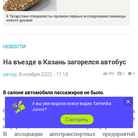
В Татарстане специалисты провели первые исследования пшеницы
нового урожая
НОВОСТИ
На въезде в Казань загорелся автобус
автор,
8 ноября 2022 - 11:18
558
0
0
В салоне автомобиля пассажиров не было.
А вы уже видели новое видео Tatmedia
Junior?
Сегодня утром на въезде в столицу Татарстана
снова загорелся автобус. Об этом сообщает
Cмотреть
информационное агентство «Татар-информ».
В ассоциации автотранспортных предприятий