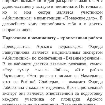
широкие возможности для раскрытия талантов. Я с
удовольствием участвую в чемпионате. Не только я,
но и моя сестра является участником
«Абилимпикса» в компетенции «Поварское дело». В
дальнейшем хочу попробовать себя и в других
направлениях».
Подготовка к чемпионату – кропотливая работа
Преподаватель Арского педколледжа Фарида
Гайнутдинова является национальным экспертом
«Абилимпикс» по компетенции «Вязание крючком».
В ее кабинете десятки вязаных рюкзаков, сумок.
«Эту сумку связала Ляйля», «Это работа
Раушании», «Этот рюкзак прислали из Мамадыша,
этот из Рыбной Слободы», – знакомит Фарида
Габбасовна с каждым изделием. Как национальный
эксперт она является ответственной за подготовку
каждого участника от площадки Арского
педколледжа по компетенции «Вязание крючком».