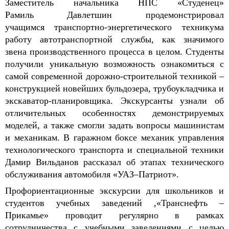
Заместитель начальника НПС «
Студенец
»
Рамиль
Давлетшин
продемонстрировал
учащимся
транспортно-энерге
тического техникума
работу автотранспортной службы
,
как значимого
звена производственного процесса в целом
. Студенты
получили уникальную возможность ознакомиться с
самой современной дорожно-строительной техникой –
конструкцией новейших бульдозера, трубоукладчика и
экскаватор-планировщика. Экскурсанты узнали об
отличительных особенностях демонстрируемых
моделей
, а также с
могли задать вопросы машинистам
и механикам. В гаражном боксе механик управления
технологического транспорта и специальной техники
Дамир
Вильданов
рассказал об этапах технического
обслуживания автомобиля
«
УАЗ–
П
атриот
»
.
Профориентационные
экскурсии для школьников и
студентов учебных
заведений
,
«
Транснефть
–
Прикамье
»
проводит регулярно в рамках
сотрудничества с учебными заведениями с целью