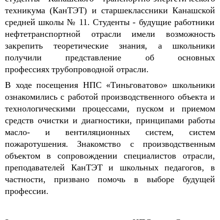
техникума
(
КанТЭТ
)
и старшеклассники
К
анашской
средней школы № 11
. Студенты - б
удущие
работники
нефтетранспортной
отрасли имели возможность
закреп
ить
теоретические знания, а школьники
получили представление
о
б основных
професси
ях
трубопроводной отрасли
.
В ходе
посещения
НПС «
Тиньговатово
»
школьники
ознакомились с
работ
ой производственного объекта и
технологическими процессами, пуском и приемом
средств очистки и диагностики, принципами работы
масло
- и
вентиляционных систем
,
систем
пожаротушени
я
.
Знакомство с производственным
объектом в сопровождении специалистов отрасли,
преподавателей
КанТЭТ
и школьных педагогов, в
частности, призвано помочь в выборе будущей
профессии.