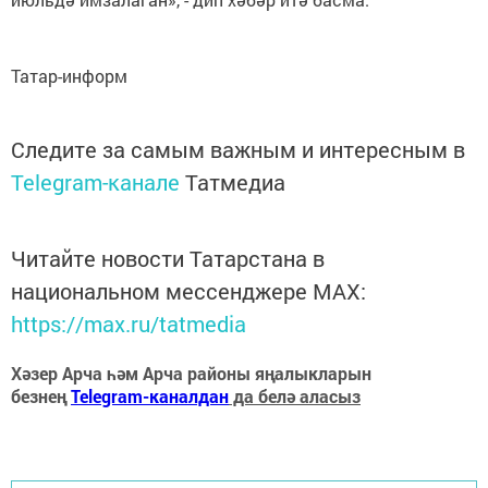
Татар-информ
Следите за самым важным и интересным в
Telegram-канале
Татмедиа
Читайте новости Татарстана в
национальном мессенджере MАХ:
https://max.ru/tatmedia
Хәзер Арча һәм Арча районы яңалыкларын
безнең
Telegram-каналдан
да белә аласыз