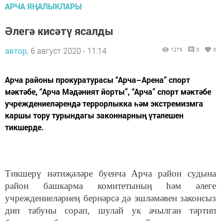
АРЧА ЯҢАЛЫКЛАРЫ
Әлегә кисәтү ясалды
автор,
6 август 2020 - 11:14
1275
0
0
Арча районы прокуратурасы “Арча–Арена” спорт
мәктәбе, “Арча Мәдәният йорты”, “Арча” спорт мәктәбе
учреждениеләрендә террорлыкка һәм экстремизмга
каршы тору турындагы законнарның үтәлешен
тикшерде.
Тикшерү нәтиҗәләре буенча Арча район судына
район башкарма комитетының һәм әлеге
учреждениеләрнең бернәрсә дә эшләмәвен законсыз
дип табуны сорап, шулай ук ачылган тәртип