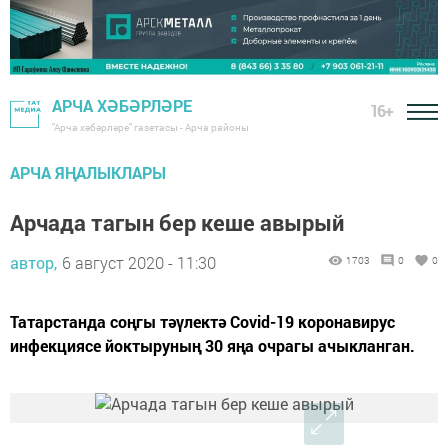
АРЧА ХӘБӘРЛӘРЕ
16+
"Арча хәбәрләре" газетасы - Арча районы
АРЧА ЯҢАЛЫКЛАРЫ
Арчада тагын бер кеше авырый
автор,
6 август 2020 - 11:30
1703
0
0
Татарстанда соңгы тәүлектә Covid-19 коронавирус
инфекциясе йоктыруның 30 яңа очрагы ачыкланган.