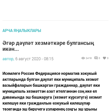
АРЧА ЯҢАЛЫКЛАРЫ
Әгәр дәүләт хезмәткәре булгансың
икән...
автор,
6 август 2020 - 08:15
2418
0
0
Исемлеге Россия Федерациясе норматив хокукый
актларында булган дәүләт яки муниципаль хезмәт
вазыйфаларын башкарган гражданнар, дәүләт яки
муниципаль хезмәттән азат ителгәннән соң ике ел
дәвамында эш башкаруга (хезмәт күрсәтүгә) хезмәт
килешүе яки гражданлык-хокукый килешүләр
төзегәндә эш бирүчегә үзләренең соңгы эш урыны