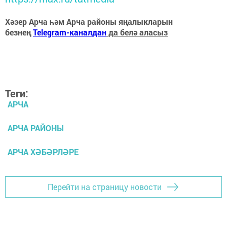
Хәзер Арча һәм Арча районы яңалыкларын
безнең
Telegram-каналдан
да белә аласыз
Теги:
АРЧА
АРЧА РАЙОНЫ
АРЧА ХӘБӘРЛӘРЕ
Перейти на страницу новости