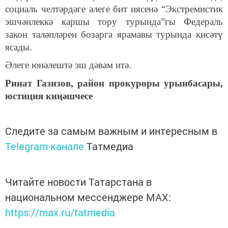
социаль челтәрдәге әлеге бит иясенә “Экстремистик
эшчәнлеккә каршы тору турында”гы Федераль
закон таләпләрен бозарга ярамавы турында кисәтү
ясады.
Әлеге юнәлештә эш дәвам итә.
Ринат Газизов,
район прокуроры урынбасары,
юстиция киңәшчесе
Следите за самым важным и интересным в
Telegram-канале
Татмедиа
Читайте новости Татарстана в
национальном мессенджере MАХ:
https://max.ru/tatmedia