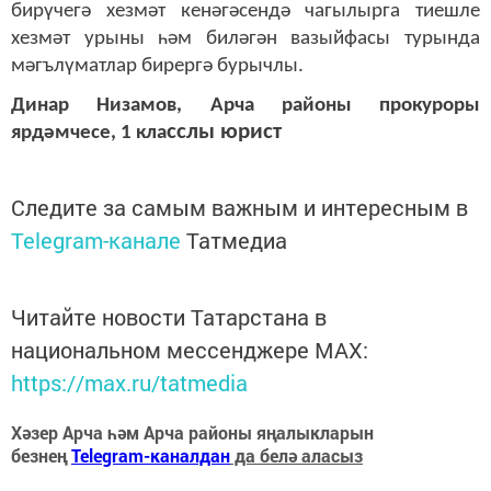
бирүчегә хезмәт кенәгәсендә чагылырга тиешле
хезмәт урыны һәм биләгән вазыйфасы турында
мәгълүматлар бирергә бурычлы.
Динар Низамов,
Арча районы прокуроры
сслы юрист
ярдәмчесе, 1 кла
Следите за самым важным и интересным в
Telegram-канале
Татмедиа
Читайте новости Татарстана в
национальном мессенджере MАХ:
https://max.ru/tatmedia
Хәзер Арча һәм Арча районы яңалыкларын
безнең
Telegram-каналдан
да белә аласыз