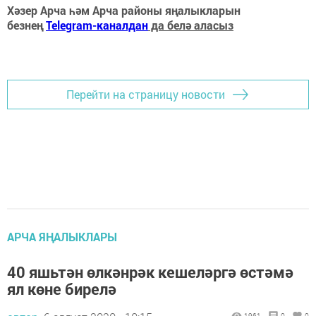
Хәзер Арча һәм Арча районы яңалыкларын
безнең
Telegram-каналдан
да белә аласыз
Перейти на страницу новости
АРЧА ЯҢАЛЫКЛАРЫ
40 яшьтән өлкәнрәк кешеләргә өстәмә
ял көне бирелә
1961
0
0