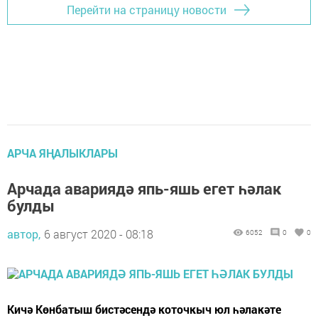
Перейти на страницу новости
АРЧА ЯҢАЛЫКЛАРЫ
Арчада авариядә япь-яшь егет һәлак
булды
автор,
6 август 2020 - 08:18
6052
0
0
Кичә Көнбатыш бистәсендә коточкыч юл һәлакәте