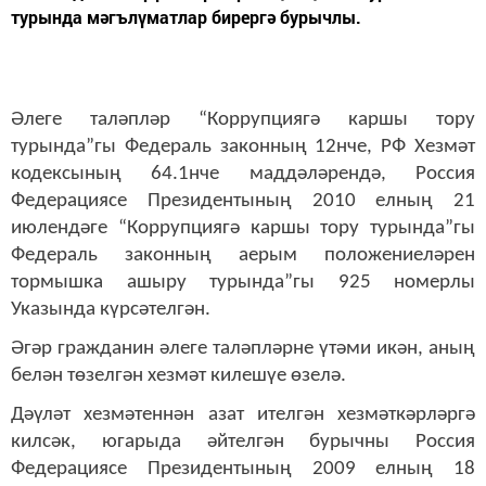
турында мәгълүматлар бирергә бурычлы.
Әлеге таләпләр “Коррупциягә каршы тору
турында”гы Федераль законның 12нче, РФ Хезмәт
кодексының 64.1нче маддәләрендә, Россия
Федерациясе Президентының 2010 елның 21
июлендәге “Коррупциягә каршы тору турында”гы
Федераль законның аерым положениеләрен
тормышка ашыру турында”гы 925 номерлы
Указында күрсәтелгән.
Әгәр гражданин әлеге таләпләрне үтәми икән, аның
белән төзелгән хезмәт килешүе өзелә.
Дәүләт хезмәтеннән азат ителгән хезмәткәрләргә
килсәк, югарыда әйтелгән бурычны Россия
Федерациясе Президентының 2009 елның 18