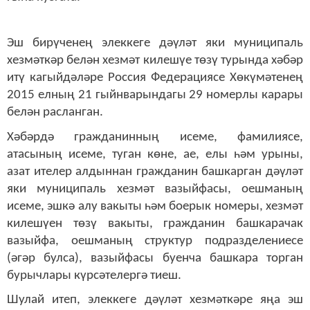
Эш бирүченең элеккеге дәүләт яки муниципаль
хезмәткәр белән хезмәт килешүе төзү турында хәбәр
итү кагыйдәләре Россия Федерациясе Хөкүмәтенең
2015 елның 21 гыйнварындагы 29 номерлы карары
белән расланган.
Хәбәрдә гражданинның исеме, фамилиясе,
атасының исеме, туган көне, ае, елы һәм урыны,
азат ителер алдыннан гражданин башкарган дәүләт
яки муниципаль хезмәт вазыйфасы, оешманың
исеме, эшкә алу вакыты һәм боерык номеры, хезмәт
килешүен төзү вакыты, гражданин башкарачак
вазыйфа, оешманың структур подразделениесе
(әгәр булса), вазыйфасы буенча башкара торган
бурычлары күрсәтелергә тиеш.
Шулай итеп, элеккеге дәүләт хезмәткәре яңа эш