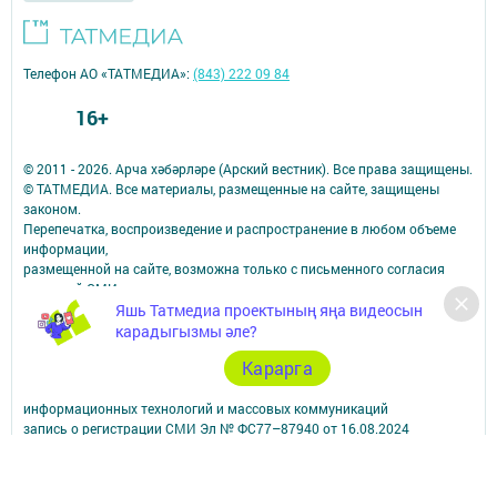
Телефон АО «ТАТМЕДИА»:
(843) 222 09 84
16+
© 2011 - 2026. Арча хәбәрләре (Арский вестник). Все права защищены.
© ТАТМЕДИА. Все материалы, размещенные на сайте, защищены
законом.
Перепечатка, воспроизведение и распространение в любом объеме
информации,
размещенной на сайте, возможна только с письменного согласия
редакций СМИ.
Яшь Татмедиа проектының яңа видеосын
При поддержке Республиканского агентства по печати и массовым
коммуникациям.
карадыгызмы әле?
Наименование СМИ: Арча хәбәрләре (Арский вестник)
Карарга
СМИ зарегистрировано Федеральной службой по надзору в сфере
связи,
информационных технологий и массовых коммуникаций
запись о регистрации СМИ Эл № ФС77–87940 от 16.08.2024
ФИО главного редактора: Насибуллин Исрафил Рахматуллович
Адрес редакции: 422000, Российская Федерация, Республика
Татарстан, Арский муниципальный район, г. Арск, ул. Банковская, д.