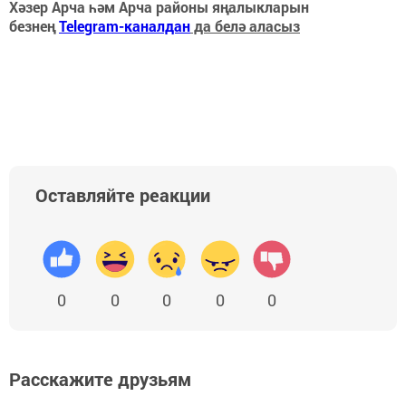
Хәзер Арча һәм Арча районы яңалыкларын
безнең
Telegram-каналдан
да белә аласыз
Оставляйте реакции
0
0
0
0
0
Расскажите друзьям