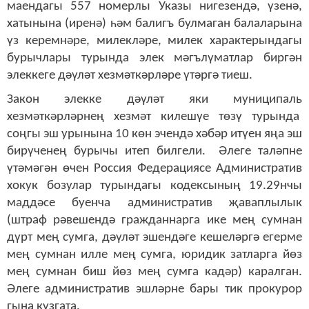
маендагы 557 номерлы Указы нигезендә, үзенә,
хатынына (иренә) һәм балигъ булмаган балаларына
үз керемнәре, милекләре, милек характерындагы
бурычлары турында элек мәгълүматлар биргән
элеккеге дәүләт хезмәткәрләре үтәргә тиеш.
Закон элекке дәүләт яки муниципаль
хезмәткәрләрнең хезмәт килешүе төзү турында
соңгы эш урынына 10 көн эчендә хәбәр итүен яңа эш
бирүченең бурычы итеп билгели. Әлеге таләпне
үтәмәгән өчен Россия Федерациясе Административ
хокук бозулар турындагы кодексының 19.29нчы
маддәсе буенча административ җаваплылык
(штраф рәвешендә гражданнарга ике мең сумнан
дүрт мең сумга, дәүләт эшендәге кешеләргә егерме
мең сумнан илле мең сумга, юридик затларга йөз
мең сумнан биш йөз мең сумга кадәр) каралган.
Әлеге административ эшләрне бары тик прокурор
гына кузгата.