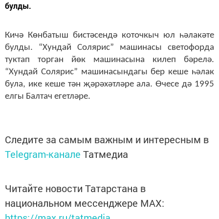
булды.
Кичә Көнбатыш бистәсендә коточкыч юл һәлакәте
булды. “Хундай Солярис” машинасы светофорда
туктап торган йөк машинасына килеп бәрелә.
“Хундай Солярис” машинасындагы бер кеше һәлак
була, ике кеше тән җәрәхәтләре ала. Өчесе дә 1995
елгы Балтач егетләре.
Следите за самым важным и интересным в
Telegram-канале
Татмедиа
Читайте новости Татарстана в
национальном мессенджере MАХ:
https://max.ru/tatmedia