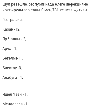
Шул рәвешле, республикада әлеге инфекцияне
йоктыручылар саны 5 мең 781 кешегә җиткән.
География:
Казан -12,
Яр Чаллы - 2,
Арча - 1,
Бөгелмә 1 ,
Биектау -3,
Алабуга - 1,
Яшел Үзән - 1,
Менделлев - 1,