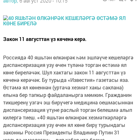
автор,
6 август 2020 - 10:15
Закон 11 августтан үз көченә керә.
Россиядә 40 яшьтән өлкәнрәк һәм эшләүче кешеләргә
диспансеризация узу өчен түләнә торган өстәмә ял
көне биреләчәк. Шул хактагы закон 11 августтан үз
көченә керәчәк. Бу турыда «Известия» газетасы яза.
Өстәмә ял көненнән (уртача хезмәт хакы саклана)
елына бер тапкыр файдаланырга мөмкин. Гражданин
тикшеренү узгач эш бирүчегә медицина оешмасыннан
диспансеризация үтүне раслый торган белешмә алып
килергә тиеш. «40 яшьтән өлкәнрәк хезмәткәрләргә
диспансеризация узу өчен ял көне бирү турындагы
законны Россия Президенты Владимир Путин 31
июльдә имзалаган», - дип хәбәр итә басма.