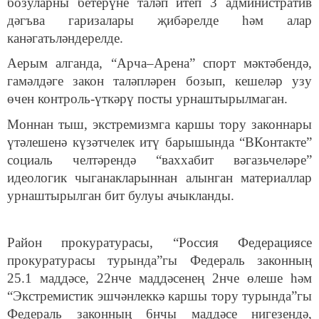
бозуларны бетерүне таләп итеп 3 административ
дәгъва гаризалары җибәрелде һәм алар
канәгатьләндерелде.
Аерым алганда, “Арча–Арена” спорт мәктәбендә,
гамәлдәге закон таләпләрен бозып, кешеләр узу
өчен контроль-үткәрү посты урнаштырылмаган.
Моннан тыш, экстремизмга каршы тору законнары
үтәлешенә күзәтчелек итү барышында “ВКонтакте”
социаль челтәрендә “ваххабит вәгазьчеләре”
идеологик чыганакларыннан алынган материаллар
урнаштырылган бит булуы ачыкланды.
Район прокуратурасы, “Россия Федерациясе
прокуратурасы турында”гы Федераль законның
25.1 маддәсе, 22нче маддәсенең 2нче өлеше һәм
“Экстремистик эшчәнлеккә каршы тору турында”гы
Федераль законның 6нчы маддәсе нигезендә,