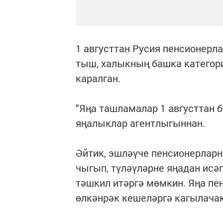
1 августтан Русия пенсионерл
тыш, халыкның башка категор
каралган.
"Яңа ташламалар 1 августтан б
яңалыклар агентлыгыннан.
Әйтик, эшләүче пенсионерларн
чыгып, түләүләрне яңадан исә
тәшкил итәргә мөмкин. Яңа пе
өлкәнрәк кешеләргә кагылачак