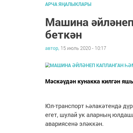
АРЧА ЯҢАЛЫКЛАРЫ
Машина әйләнеп
беткән
автор,
15 июль 2020 - 10:17
Мәскәүдән кунакка килгән яш
Юл-транспорт һәлакәтендә дүр
егет, шулай ук аларның юлдаш
авариясенә эләккән.