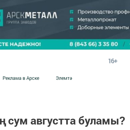
16+
Реклама в Арске
Элемтә
ң сум августта буламы?