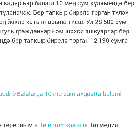
ә кадәр һәр балага 10 мең сум күләмендә бер
түләнәчәк. Бер тапкыр бирелә торган түләү
ең йөкле хатыннарына тиеш. Ул 28 500 сум
шгуль гражданнар һәм шәхси эшкуарлар бер
дә бер тапкыр бирелә торган 12 130 сумга
s/budni/Balalarga-10-me-sum-avgustta-bulami-
интересным в
Telegram-канале
Татмедиа