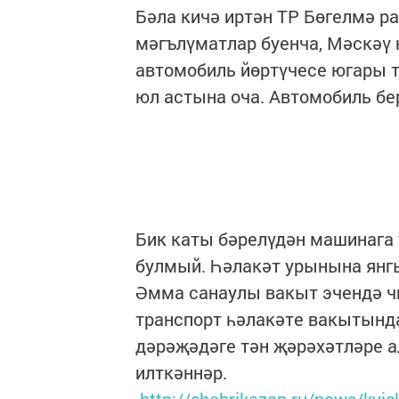
Бәла кичә иртән ТР Бөгелмә р
мәгълүматлар буенча, Мәскәү 
автомобиль йөртүчесе югары 
юл астына оча. Автомобиль бе
Бик каты бәрелүдән машинага у
булмый. Һәлакәт урынына янгы
Әмма санаулы вакыт эчендә ч
транспорт һәлакәте вакытынд
дәрәҗәдәге тән җәрәхәтләре а
илткәннәр.
http://shahrikazan.ru/news/kyi