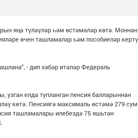
арын яңа түләүләр һәм өстәмәләр көтә. Моннан
ияләре өчен ташламалар һәм пособиеләр кертү
ашлана", - дип хәбәр итәләр Федераль
ы, узган елда тупланган пенсия балларыннан
пләү көтә. Пенсиягә максималь өстәмә 279 сум
нсия ташламалары илебездә 75 яшьтән
.