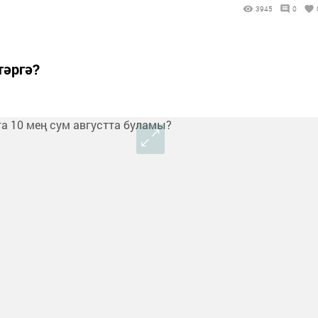
3945
0
тәргә?