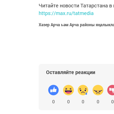
Читайте новости Татарстана 
https://max.ru/tatmedia
Хәзер Арча һәм Арча районы яңалыкл
Оставляйте реакции
0
0
0
0
0