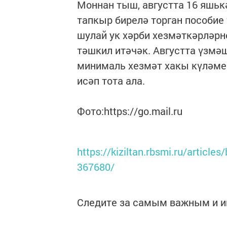
Моннан тыш, августта 16 яшьк
тапкыр бирелә торган пособие 
шулай ук хәрби хезмәткәрләрн
тәшкил итәчәк. Августта үзмә
минималь хезмәт хакы күләмен
исәп тота ала.
Фото:https://go.mail.ru
https://kiziltan.rbsmi.ru/article
367680/
Следите за самым важным и 