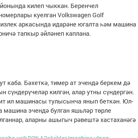
айонында килеп чыккан. Беренчел
номерлары куелган Volkswagen Golf
тизлек аркасында идарәне югалта һәм машина
рничә тапкыр әйләнеп каплана.
т каба. Бәхеткә, тимер ат эчендә беркем дә
н сүндерүчеләр килгән, алар утны сүндергән.
ит ил машинасы тулысынча янып беткән. Юл-
а машина эчендә булган яшьләр төрле
лганнар, аларны ашыгыч рәвештә хастаханәгә
skacha-ya%D2%A3alyiklar/mashina-ylnep-