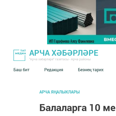
АРЧА ХӘБӘРЛӘРЕ
"Арча хәбәрләре" газетасы - Арча районы
Баш бит
Редакция
Безнең тарих
АРЧА ЯҢАЛЫКЛАРЫ
Балаларга 10 ме