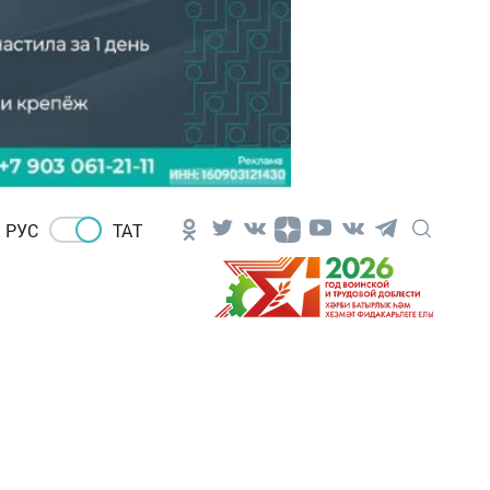
РУС
ТАТ