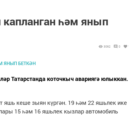
 капланган һәм янып
3062
0
ьләр Татарстанда коточкыч авариягә юлыккан.
т яшь кеше зыян күргән. 19 һәм 22 яшьлек ике
лары 15 һәм 16 яшьлек кызлар автомобиль