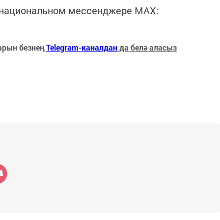
в национальном мессенджере MАХ:
арын безнең
Telegram-каналдан
да белә аласыз