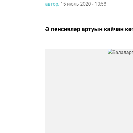
автор,
15 июль 2020 - 10:58
Ә пенсияләр артуын кайчан кө