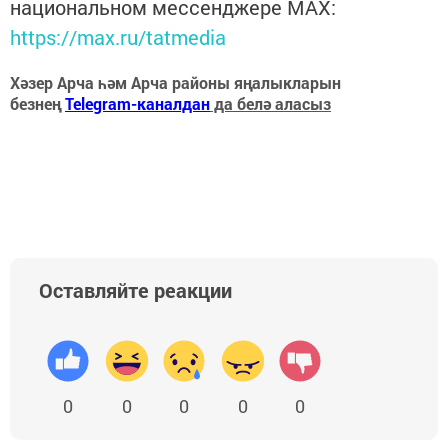
национальном мессенджере MАХ:
https://max.ru/tatmedia
Хәзер Арча һәм Арча районы яңалыкларын
безнең
Telegram-каналдан
да белә аласыз
Оставляйте реакции
0
0
0
0
0