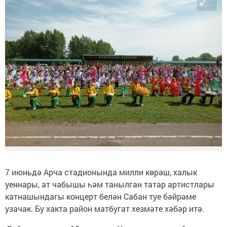
7 июньдә Арча стадионында милли көрәш, халык
уеннары, ат чабышы һәм танылган татар артистлары
катнашындагы концерт белән Сабан туе бәйрәме
узачак. Бу хакта район матбугат хезмәте хәбәр итә.