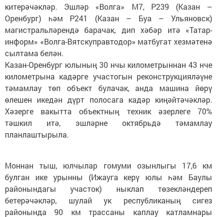
китерәчәкләр. Эшләр «Волга» М7, Р239 (Казан –
Оренбург) һәм Р241 (Казан – Буа – Ульяновск)
магистральләрендә барачак, дип хәбәр итә «Татар-
информ» «Волга-Вятскуправтодор» матбугат хезмәтенә
сылтама белән.
Казан-Оренбург юлының 30 нчы километрыннан 43 нче
километрына кадәрге участогын реконструкцияләүне
тәмамлау төп объект булачак, анда машина йөрү
өлешен икедән дүрт полосага кадәр киңәйтәчәкләр.
Хәзерге вакытта объектның техник әзерлеге 70%
тәшкил итә, эшләрне октябрьдә тәмамлау
планлаштырыла.
Моннан тыш, юлчылар гомуми озынлыгы 17,6 км
булган ике урынны (Ижауга керү юлы һәм Баулы
районындагы участок) ныклап төзекләндереп
бетерәчәкләр, шулай ук республиканың сигез
районында 90 км трассаны каплау катламнары