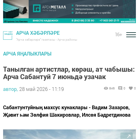
АРЧА ХӘБӘРЛӘРЕ
16+
"Арча хәбәрләре" газетасы - Арча районы
АРЧА ЯҢАЛЫКЛАРЫ
Танылган артистлар, көрәш, ат чабышы:
Арча Сабантуй 7 июньдә узачак
автор,
28 май 2026 - 11:19
846
0
0
Сабантунтуйның махсус кунаклары - Вадим Захаров,
Җәвит һәм Зөлфия Шакировлар, Илсөя Бәдретдинова