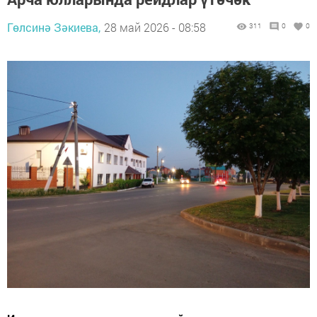
Гөлсинә Зәкиева,
28 май 2026 - 08:58
311
0
0