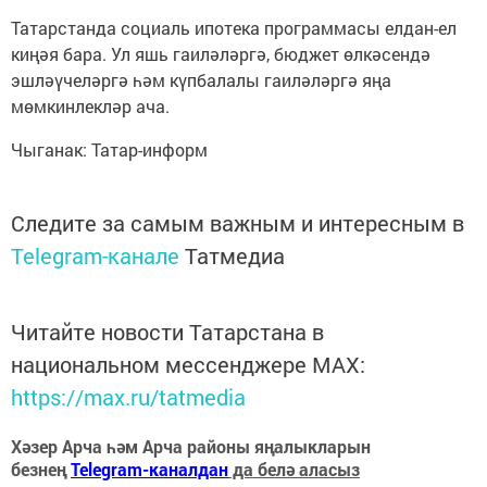
Татарстанда социаль ипотека программасы елдан-ел
киңәя бара. Ул яшь гаиләләргә, бюджет өлкәсендә
эшләүчеләргә һәм күпбалалы гаиләләргә яңа
мөмкинлекләр ача.
Чыганак: Татар-информ
Следите за самым важным и интересным в
Telegram-канале
Татмедиа
Читайте новости Татарстана в
национальном мессенджере MАХ:
https://max.ru/tatmedia
Хәзер Арча һәм Арча районы яңалыкларын
безнең
Telegram-каналдан
да белә аласыз