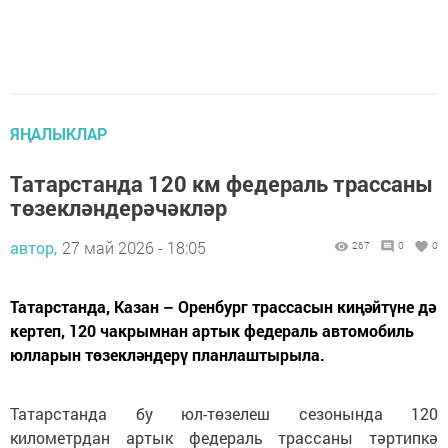
ЯҢАЛЫКЛАР
Татарстанда 120 км федераль трассаны
төзекләндерәчәкләр
автор,
27 май 2026 - 18:05
267
0
0
Татарстанда, Казан – Оренбург трассасын киңәйтүне дә
кертеп, 120 чакрымнан артык федераль автомобиль
юлларын төзекләндерү планлаштырыла.
Татарстанда бу юл-төзелеш сезонында 120
километрдан артык федераль трассаны тәртипкә