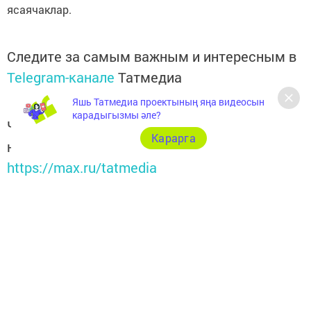
ясаячаклар.
Следите за самым важным и интересным в
Telegram-канале
Татмедиа
Яшь Татмедиа проектының яңа видеосын
карадыгызмы әле?
Читайте новости Татарстана в
Карарга
национальном мессенджере MАХ:
https://max.ru/tatmedia
Хәзер Арча һәм Арча районы яңалыкларын
безнең
Telegram-каналдан
да белә аласыз
Перейти на страницу новости