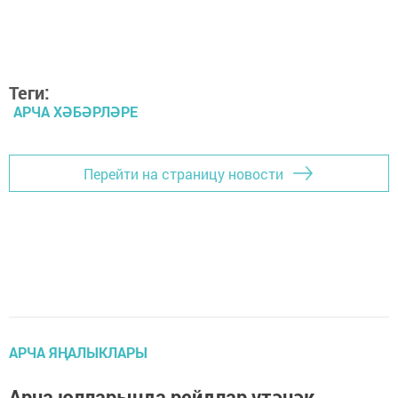
Теги:
АРЧА ХӘБӘРЛӘРЕ
Перейти на страницу новости
АРЧА ЯҢАЛЫКЛАРЫ
Арча юлларында рейдлар үтәчәк