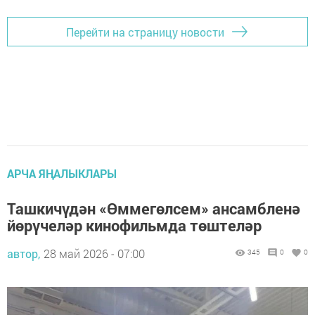
Перейти на страницу новости
АРЧА ЯҢАЛЫКЛАРЫ
Ташкичүдән «Өммегөлсем» ансамбленә
йөрүчеләр кинофильмда төштеләр
автор,
28 май 2026 - 07:00
345
0
0