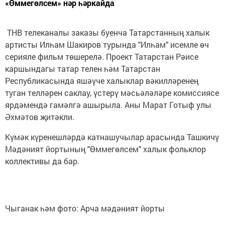
«Өммегөлсем» нәр һәркайда
ТНВ телеканалы заказы буенча Татарстанның халык
артисты Илһам Шакиров турында "Илһам" исемле өч
серияле фильм төшерелә. Проект Татарстан Рәисе
каршындагы татар телен һәм Татарстан
Республикасында яшәүче халыклар вәкилләренең
туган телләрен саклау, үстерү мәсьәләләре комиссиясе
ярдәмендә гамәлгә ашырыла. Аны Марат Готыф улы
Әхмәтов җитәкли.
Күмәк күренешләрдә катнашучылар арасында Ташкичү
Мәдәният йортының "Өммегөлсем" халык фольклор
коллективы да бар.
Чыганак һәм фото: Арча мәдәният йорты