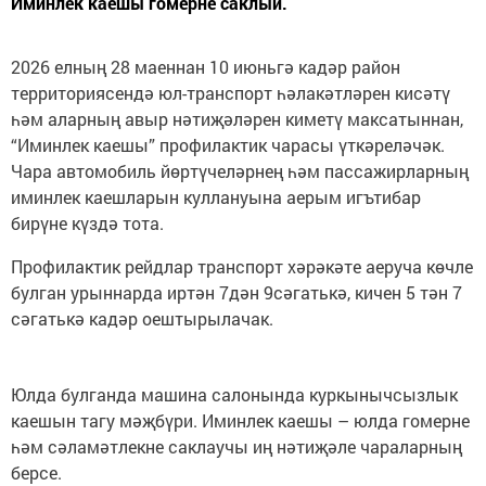
Иминлек каешы гомерне саклый.
2026 елның 28 маеннан 10 июньгә кадәр район
территориясендә юл-транспорт һәлакәтләрен кисәтү
һәм аларның авыр нәтиҗәләрен киметү максатыннан,
“Иминлек каешы” профилактик чарасы үткәреләчәк.
Чара автомобиль йөртүчеләрнең һәм пассажирларның
иминлек каешларын куллануына аерым игътибар
бирүне күздә тота.
Профилактик рейдлар транспорт хәрәкәте аеруча көчле
булган урыннарда иртән 7дән 9сәгатькә, кичен 5 тән 7
сәгатькә кадәр оештырылачак.
Юлда булганда машина салонында куркынычсызлык
каешын тагу мәҗбүри. Иминлек каешы – юлда гомерне
һәм сәламәтлекне саклаучы иң нәтиҗәле чараларның
берсе.