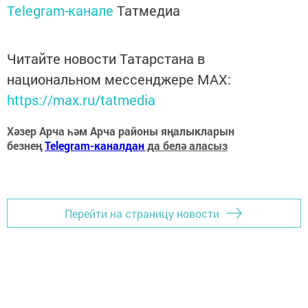
Telegram-канале
Татмедиа
Читайте новости Татарстана в
национальном мессенджере MАХ:
https://max.ru/tatmedia
Хәзер Арча һәм Арча районы яңалыкларын
безнең
Telegram-каналдан
да белә аласыз
Перейти на страницу новости