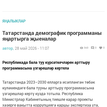
ЯҢАЛЫКЛАР
Татарстанда демографик программаны
яңартырга җыеналар
автор,
28 май 2026 - 11:07
343
0
0
Республикада бала туу күрсәткечләрен арттыру
программасына үзгәрешләр кертелә
Татарстанда 2023–2030 елларга исәпләнгән төбәк
күләмендәге бала тууны арттыру программасына
үзгәрешләр кертү күздә тотыла. Республика
Министрлар Кабинетының тиешле карар проекты
хәзерге вакытта коррупциягә каршы экспертиза үтә,