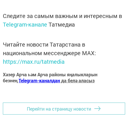
Следите за самым важным и интересным в
Telegram-канале
Татмедиа
Читайте новости Татарстана в
национальном мессенджере MАХ:
https://max.ru/tatmedia
Хәзер Арча һәм Арча районы яңалыкларын
безнең
Telegram-каналдан
да белә аласыз
Перейти на страницу новости