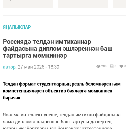
ЯҢАЛЫКЛАР
Россиядә телдән имтиханнар
файдасына диплом эшләреннән баш
тартырга мөмкиннәр
автор,
27 май 2026 - 18:39
290
0
0
Телдән формат студентларның реаль белемнәрен һәм
компетенцияләрен объектив бәяләргә мөмкинлек
бирәчәк.
Ясалма интеллект үсеше, телдән имтихан файдасына
язма диплом эшләреннән баш тартуны да кертеп,
югары уку йортларында йомгаклау аттестациясе