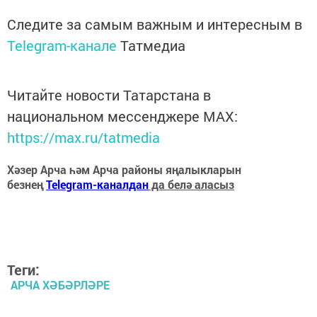
Следите за самым важным и интересным в
Telegram-канале
Татмедиа
Читайте новости Татарстана в
национальном мессенджере MАХ:
https://max.ru/tatmedia
Хәзер Арча һәм Арча районы яңалыкларын
безнең
Telegram-каналдан
да белә аласыз
Теги:
АРЧА ХӘБӘРЛӘРЕ