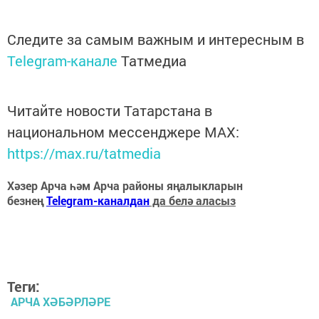
Следите за самым важным и интересным в
Telegram-канале
Татмедиа
Читайте новости Татарстана в
национальном мессенджере MАХ:
https://max.ru/tatmedia
Хәзер Арча һәм Арча районы яңалыкларын
безнең
Telegram-каналдан
да белә аласыз
Теги:
АРЧА ХӘБӘРЛӘРЕ