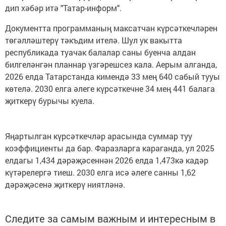
дип хәбәр итә "Татар-информ".
Документта программаның максатчан күрсәткечләрен
төгәлләштерү тәкъдим ителә. Шул ук вакытта
республикада туачак балалар саны буенча алдан
билгеләнгән планнар үзгәрешсез кала. Аерым алганда,
2026 елда Татарстанда кимендә 33 мең 640 сабый тууы
көтелә. 2030 елга әлеге күрсәткечне 34 мең 441 балага
җиткерү бурычы куела.
Яңартылган күрсәткечләр арасында суммар туу
коэффициенты да бар. Фаразларга караганда, ул 2025
елдагы 1,434 дәрәҗәсеннән 2026 елда 1,473кә кадәр
күтәрелергә тиеш. 2030 елга исә әлеге санны 1,62
дәрәҗәсенә җиткерү ниятләнә.
Следите за самым важным и интересным в