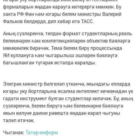
формаларын яңадан карауга китерергә мөмкин. Бу
хакта РФ Фән һәм югары белем министры Валерий
Фальков белдерде, дип хәбәр итә ТАСС.
Аның сүзләренчә, телдән формат студентларның реаль
белемнәрен һәм компетенцияләрен объектив бәяләргә
мөмкинлек бирәчәк. Тема белем бирү процессында
ЯИ куллануга һәм чыгарылыш эшләрен бәяләүгә
багышланган түгәрәк өстәлдә каралды.
Элегрәк министр билгеләп үткәнчә, якындагы елларда
югары уку йортларына ясалма интеллект кечкенәдән үк
гадәти инструмент булган студентлар киләчәк. Бу, аның
сүзләренчә, белем бирүгә һәм белемнәрне бәяләүгә
якын килүне даими рәвештә яңадан карап чыгуны
таләп итәчәк.
Чыганак:
Татар-информ