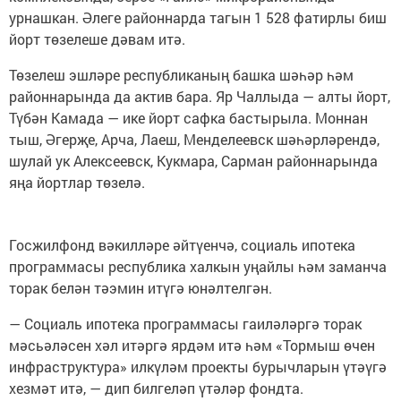
урнашкан. Әлеге районнарда тагын 1 528 фатирлы биш
йорт төзелеше дәвам итә.
Төзелеш эшләре республиканың башка шәһәр һәм
районнарында да актив бара. Яр Чаллыда — алты йорт,
Түбән Камада — ике йорт сафка бастырыла. Моннан
тыш, Әгерҗе, Арча, Лаеш, Менделеевск шәһәрләрендә,
шулай ук Алексеевск, Кукмара, Сарман районнарында
яңа йортлар төзелә.
Госжилфонд вәкилләре әйтүенчә, социаль ипотека
программасы республика халкын уңайлы һәм заманча
торак белән тәэмин итүгә юнәлтелгән.
— Социаль ипотека программасы гаиләләргә торак
мәсьәләсен хәл итәргә ярдәм итә һәм «Тормыш өчен
инфраструктура» илкүләм проекты бурычларын үтәүгә
хезмәт итә, — дип билгеләп үтәләр фондта.