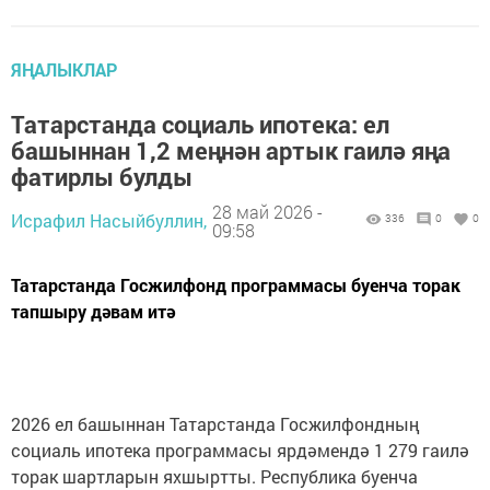
ЯҢАЛЫКЛАР
Татарстанда социаль ипотека: ел
башыннан 1,2 меңнән артык гаилә яңа
фатирлы булды
28 май 2026 -
Исрафил Насыйбуллин,
336
0
0
09:58
Татарстанда Госжилфонд программасы буенча торак
тапшыру дәвам итә
2026 ел башыннан Татарстанда Госжилфондның
социаль ипотека программасы ярдәмендә 1 279 гаилә
торак шартларын яхшыртты. Республика буенча