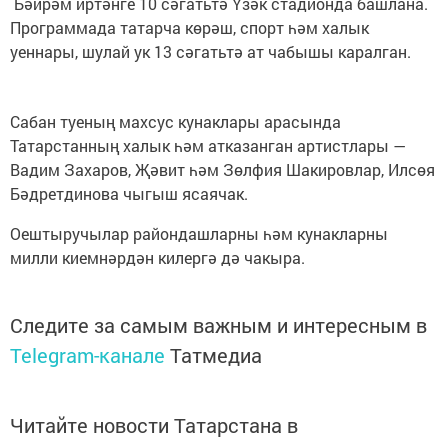
Бәйрәм иртәнге 10 сәгатьтә Үзәк стадионда башлана.
Программада татарча көрәш, спорт һәм халык
уеннары, шулай ук 13 сәгатьтә ат чабышы каралган.
Сабан туеның махсус кунаклары арасында
Татарстанның халык һәм атказанган артистлары —
Вадим Захаров, Җәвит һәм Зөлфия Шакировлар, Илсөя
Бәдретдинова чыгыш ясаячак.
Оештыручылар райондашларны һәм кунакларны
милли киемнәрдән килергә дә чакыра.
Следите за самым важным и интересным в
Telegram-канале
Татмедиа
Читайте новости Татарстана в