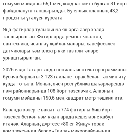
гомуми мәйданы 65,1 мең квадрат метр булган 31 йорт
файдалануга тапшырылды. Бу еллык планның 43,2
проценты үтәлүен күрсәтә.
Яңа фатирлар тулысынча яшәргә әзер хәлдә
тапшырылган. Фатирларда ремонт ясалган,
сантехника, исәпләү җайланмалары, хәвефсезлек
датчиклары һәм электр яки газ плитәләре
урнаштырылган.
2026 елда Татарстанда социаль ипотека программасы
буенча барлыгы 3 123 гаиләне торак белән тәэмин итү
күздә тотыла. Моның өчен республика шәһәрләрендә
һәм районнарында 108 йорт төзеләчәк. Аларның
гомуми мәйданы 150,6 мең квадрат метр тәшкил итә.
Казанда хәзерге вакытта 774 фатирлы биш йорт
төзелеп беткән һәм якын арада кешеләрне кабул
итәчәк. Аларның дүртесе «80 ел Җиңү» торак
комплексында, берсе «Гаилә» микрорайонында