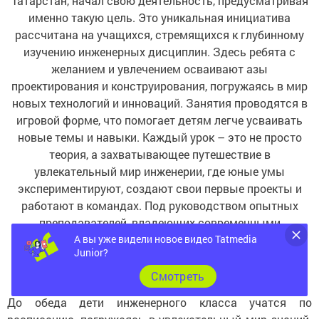
именно такую цель. Это уникальная инициатива
рассчитана на учащихся, стремящихся к глубинному
изучению инженерных дисциплин. Здесь ребята с
желанием и увлечением осваивают азы
проектирования и конструирования, погружаясь в мир
новых технологий и инноваций. Занятия проводятся в
игровой форме, что помогает детям легче усваивать
новые темы и навыки. Каждый урок – это не просто
теория, а захватывающее путешествие в
увлекательный мир инженерии, где юные умы
экспериментируют, создают свои первые проекты и
работают в командах. Под руководством опытных
преподавателей, владеющих современными
методиками и инструментами, ребята знакомятся с
А вы уже видели новое видео Tatmedia
основами робототехники, программирования и
Junior?
жизненного цикла продуктов.
Cмотреть
До обеда дети инженерного класса учатся по
расписанию, погружаясь в увлекательный мир знаний.