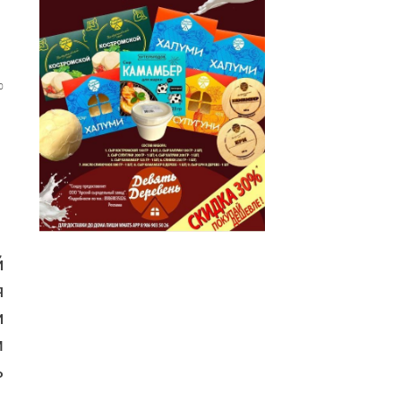
0
й
я
и
м
ь