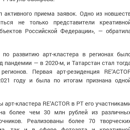
 активного приема заявок. Одно из новшест
ться не только представители креативно
убъектов Российской Федерации», — обратил
 по развитию арт-кластера в регионах был
д пандемии — в 2020-м, и Татарстан стал тогд
регионов. Первая арт-резиденция RE’ACTO
2021 году и была по итогам признана одно
ты арт-кластера RE’ACTOR в РТ его участникам
на более чем 30 млн рублей из различны
очников. Реализованы более 70 творчески
иа, так и в сфере фотоарта и креативно