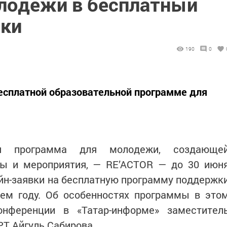
лодежи в бесплатный
жки
190
0
бесплатной образовательной программе для
ная программа для молодежи, создающе
ты и мероприятия, — RE’ACTOR — до 30 июн
йн-заявки на бесплатную программу поддержк
щем году. Об особенностях программы в это
онференции в «Татар-информе» заместител
Т Айгуль Сабирова.