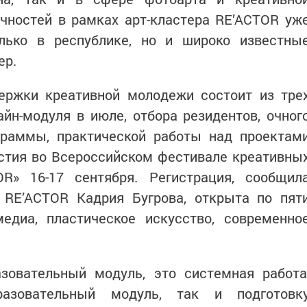
ичностей в рамках арт-кластера RE’ACTOR уж
лько в республике, но и широко известны
ер.
ержки креативной молодежи состоит из тре
айн-модуля в июле, отбора резидентов, очног
граммы, практической работы над проектам
астия во Всероссийском фестивале креативны
R» 16-17 сентября. Регистрация, сообщил
и RE’ACTOR Кадрия Бугрова, открыта по пят
медиа, пластическое искусство, современно
зовательный модуль, это системная работа
азовательный модуль, так и подготовк