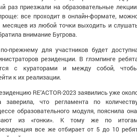
й раз приезжали на образовательные лекции
проще: все проходит в онлайн-формате, можн
а месяцев из любой точки выходить и слушат
братила внимание Бугрова.
 по-прежнему для участников будет доступн
инистраторов резиденции. В глэмпинге ребят
мятся с кураторами и между собой, чтоб
йти к их реализации.
езиденцию RE’ACTOR-2023 заявились уже окол
а заверила, что регламента по количеств
цессе образовательного модуля, пояснила она
вают из «гонки». К тому же по итога
езиденция все же отбирает от 5 до 10 ребя