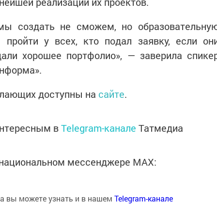
нейшей реализации их проектов.
мы создать не сможем, но образовательну
 пройти у всех, кто подал заявку, если он
дали хорошее портфолио», — заверила спике
информа».
елающих доступны на
сайте
.
интересным в
Telegram-канале
Татмедиа
в национальном мессенджере MАХ:
на вы можете узнать и в нашем
Telegram-канале