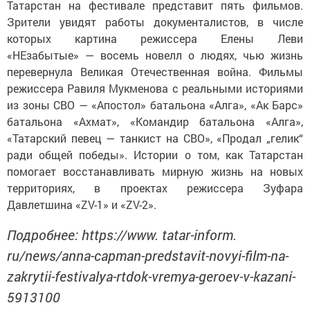
Зрители увидят работы документалистов, в числе
которых картина режиссера Елены Леви
«НЕзабытые» — восемь новелл о людях, чью жизнь
перевернула Великая Отечественная война. Фильмы
режиссера Равиля Мукменова с реальными историями
из зоны СВО — «Апостол» батальона «Алга», «Ак Барс»
батальона «Ахмат», «Командир батальона «Алга»,
«Татарский певец — танкист на СВО», «Продал „гелик“
ради общей победы». Истории о том, как Татарстан
помогает восстанавливать мирную жизнь на новых
территориях, в проектах режиссера Зуфара
Давлетшина «ZV-1» и «ZV-2».
Подробнее: https://www. tatar-inform.
ru/news/anna-capman-predstavit-novyi-film-na-
zakrytii-festivalya-rtdok-vremya-geroev-v-kazani-
5913100