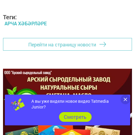
Теги:
АРЧА ХӘБӘРЛӘРЕ
Перейти на страницу новости
А вы уже видели новое видео Tatmedia
Junior?
Cмотреть