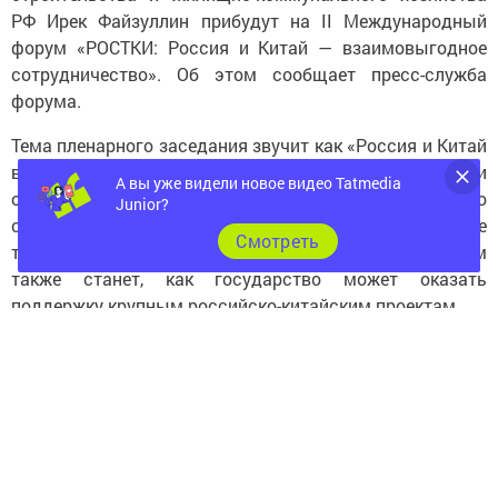
РФ Ирек Файзуллин прибудут на II Международный
форум «РОСТКИ: Россия и Китай — взаимовыгодное
сотрудничество». Об этом сообщает пресс-служба
форума.
Тема пленарного заседания звучит как «Россия и Китай
в глобальной экономической игре». На нем участники
А вы уже видели новое видео Tatmedia
обсудят, какие перспективы торгово-экономического
Junior?
сотрудничества открыты, а какие направления еще
Cмотреть
только предстоит развить. Актуальным вопросом
также станет, как государство может оказать
поддержку крупным российско-китайским проектам.
Участниками пленарного заседания, наряду
с Левитиным и Файзуллиным, станут заместитель
Председателя Госдумы РФ Александр Бабаков, Раис
Татарстана Рустам Минниханов, генеральный
секретарь Китайской торговой палаты по импорту
и экспорту Го Куйлун, председатель союза китайских