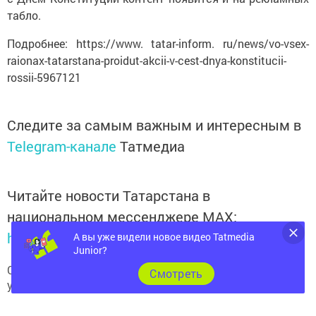
табло.
Подробнее: https://www. tatar-inform. ru/news/vo-vsex-
raionax-tatarstana-proidut-akcii-v-cest-dnya-konstitucii-
rossii-5967121
Следите за самым важным и интересным в
Telegram-канале
Татмедиа
Читайте новости Татарстана в
национальном мессенджере MАХ:
https://max.ru/tatmedia
А вы уже видели новое видео Tatmedia
Junior?
Сейчас новости Арска и Арского района вы можете
Cмотреть
узнать и в нашем
Telegram-канале