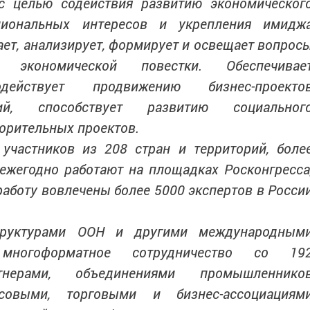
с целью содействия развитию экономическог
циональных интересов и укрепления имидж
ает, анализирует, формирует и освещает вопрос
 экономической повестки. Обеспечивае
ействует продвижению бизнес-проекто
й, способствует развитию социальног
ворительных проектов.
участников из 208 стран и территорий, боле
ежегодно работают на площадках Росконгресса
работу вовлечены более 5000 экспертов в Росси
труктурами ООН и другими международным
 многоформатное сотрудничество со 19
тнерами, объединениями промышленнико
совыми, торговыми и бизнес-ассоциациям