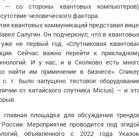
е — со стороны квантовых компьютеров)
сутствие человеческого фактора.
тия квантовых коммуникаций представил вице
авел Салугин. Он подчеркнул, что в квантовы
 уже не первый год. «Спутниковая квантова
иции. Сейчас важно перейти к прикладном
хнологий. И у нас, и в Сколково есть мног
ко найти им применение в бизнесе». Спике
 с. г. было запущено тестовое оборудовани
личии от китайского спутника Micius) — и эт
рорыв.
 главная площадка для обсуждения трендо
 России. Мероприятие проводится под эгидо
логий, объявленного с 2022 года Указо