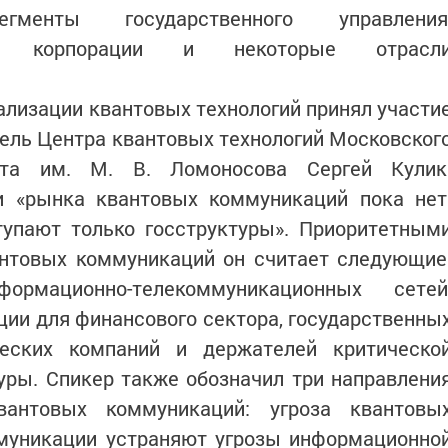
менты государственного управления
ные корпорации и некоторые отрасл
лизации квантовых технологий принял участи
ель Центра квантовых технологий Московског
тета им. М. В. Ломоносова Сергей Кулик
и «рынка квантовых коммуникаций пока нет
тупают только госструктуры». Приоритетным
антовых коммуникаций он считает следующие
рмационно-телекоммуникационных сетей
ии для финансового сектора, государственны
ческих компаний и держателей критическо
ры. Спикер также обозначил три направлени
вантовых коммуникаций: угроза квантовы
муникации устраняют угрозы информационно