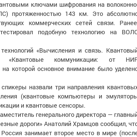
вантовыми ключами шифрования на волоконно
ЛС) протяженностью 143 км. Это абсолютн
твующих коммерческих сетей связи. Ранее
 тестировал подобную технологию на ВОЛ
технологий «Вычисления и связь. Квантовы
я «Квантовые коммуникации: от НИ
, на которой основное внимание было уделен
 спикеры назвали три направления квантовы
сления (квантовые компьютеры и эмулятор
икации и квантовые сенсоры.
заместитель генерального директора — главны
езные дороги» Анатолий Храмцов сообщил, чт
 Россия занимает второе место в мире (посл