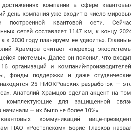
о достижениях компании в сфере квантовы
ий день компания уже входит в число мировы
и построенной квантовой сети. Сейча
ных сетей составляет 1147 км, к концу 202
 а к 2030 году планируем ее удвоить». Главны
олий Храмцов считает «переход экосистем
йся системы». Далее он пояснил, что входи
6 организаций и компаний-производителей
ты, фонды поддержки и даже студенчески
 находятся 25 НИОКРовских разработок — эт
еса». Анатолий Храмцов сделал акцент на том
ые комплектующие для защищенной связ
о начинали — их было не более 10%».
квантовых коммуникаций вице-президен
вам ПАО «Ростелеком» Борис Глазков назва