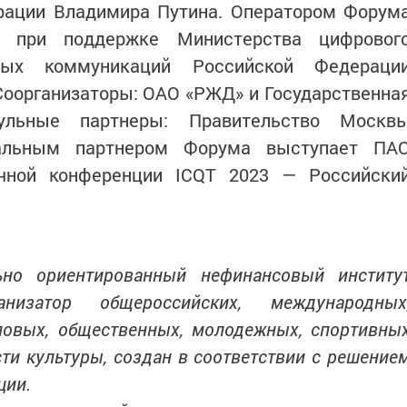
рации Владимира Путина. Оператором Форум
с при поддержке Министерства цифровог
вых коммуникаций Российской Федераци
Соорганизаторы: ОАО «РЖД» и Государственна
тульные партнеры: Правительство Москв
ральным партнером Форума выступает ПА
учной конференции ICQT 2023 — Российски
но ориентированный нефинансовый институ
анизатор общероссийских, международных
ловых, общественных, молодежных, спортивны
ти культуры, создан в соответствии с решение
ции.