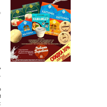
0
ь
.
о
И
: