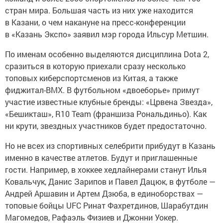
стран мира. Большая часть из них уже находится
в Казани, о чем накануне на пресс-конференции
в «Казань Экспо» заявил мэр города Ильсур Метшин.
По именам особенно выделяются дисциплина Dota 2,
сразиться в которую приехали сразу несколько
топовых киберспортсменов из Китая, а также
фиджитал-BMX. В футбольном «двоеборье» примут
участие известные клубные бренды: «Црвена Звезда»,
«Бешикташ», R10 Team (франшиза Рональдиньо). Как
ни крути, звездных участников будет предостаточно.
Но не всех из спортивных селебрити прибудут в Казань
именно в качестве атлетов. Будут и приглашенные
гости. Например, в хоккее хедлайнерами станут Илья
Ковальчук, Данис Зарипов и Павел Дацюк, в футболе —
Андрей Аршавин и Артем Дзюба, в единоборствах —
топовые бойцы UFC Ринат Фахретдинов, Шарабутдин
Магомедов, Рафаэль Физиев и Джонни Уокер.