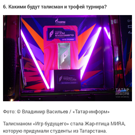
6. Какими будут талисман и трофей турнира?
Фото: © Владимир Васильев / «Татар-информ»
Талисманом «Игр будущего» стала Жар-птица МИRА,
которую придумали студенты из Татарстана.