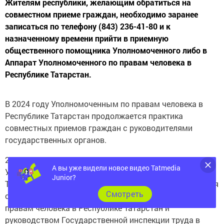
совместном приеме граждан, необходимо заранее
записаться по телефону (843) 236-41-80 и к
назначенному времени прийти в приемную
общественного помощника Уполномоченного либо в
Аппарат Уполномоченного по правам человека в
Республике Татарстан.
В 2024 году Уполномоченным по правам человека в
Республике Татарстан продолжается практика
совместных приемов граждан с руководителями
государственных органов.
22 февраля 2024 года с 14.00 до 16.00 в Аппарате
Уполномоченного по правам человека в Республике
А вы уже видели новое видео Tatmedia
Татарстан (г. Казань, ул. Карла Маркса, д. 61) состоится
Junior?
совместный прием граждан Уполномоченным по
Cмотреть
правам человека в Республике Татарстан и
руководством Государственной инспекции труда в