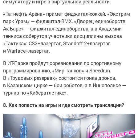
«Татнефть Арена» примет фиджитал-хоккей, «Экстрим
парк Урам» — фиджитал-BMX, «Дворец единоборств
Ак Барс» — фиджитал-единоборства, а в Академии
тенниса соберутся участники дисциплины вызова
«Тактика»: CS2+лазертаг, Standoff 2+лазертаг
и Warface+лазертаг.
В ИТ-Парке пройдут соревнования по спортивному
программированию, «Мир Танков» и Speedrun.
В «Трудовых резервах» состоится гонка дронов,
в Казанском цирке — бои роботов, а в Иннополисе —
турнир по «Кибератлетике».
8. Как попасть на игры и где смотреть трансляции?