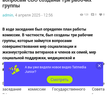
группы
admin,
4 апреля 2025 - 12:56
123
0
0
В ходе заседания был определен план работы
комиссии. В частности, был созданы три рабочие
группы, которые займутся вопросами
совершенствования мер социализации и
жизнеустройства ветеранов и членов их семей, мер
социальной поддержки, медицинской и
психологической помощи, а также межведомственного
А вы уже видели новое видео Tatmedia
взаимодействия.
Junior?
Cмотреть
В Москве 3 апреля состоялось первое, установочное
заседание комиссии Государственного Совета
РФ по вопросам поддержки ветеранов боевых
действий — участников специальной военной операции
и членов их семей. В ходе заседания был определен