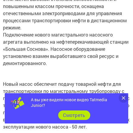
повышенным классом прочности, оснащена
отечественными электроприводами для управления
процессами транспортировки нефти в дистанционном
режиме.
Подключение нового магистрального насосного
агрегата выполнено на нефтеперекачивающей станции
«Большая Соснова». Насосное оборудование
установлено взамен выработавшего свой ресурс и
демонтированного.
Новый насос обеспечит подачу товарной нефти для
транспортировки по магистральному трубопроводу с
производительностью 7 тыс. куб. метров в час. Насос с
А вы уже видели новое видео Tatmedia
такой технической характеристикой способен ежечасно
Junior?
прокачивать объем нефти, равный содержимому 100
Cмотреть
вагонов-цистерн емкостью 70 куб. метров каждая. Срок
эксплуатации нового насоса - 50 лет.