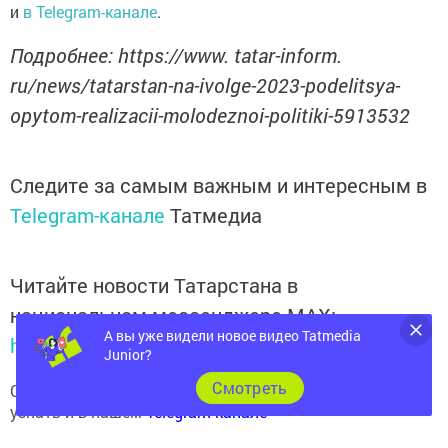
и
в Telegram-канале
.
Подробнее: https://www. tatar-inform.
ru/news/tatarstan-na-ivolge-2023-podelitsya-
opytom-realizacii-molodeznoi-politiki-5913532
Следите за самым важным и интересным в
Telegram-канале
Татмедиа
Читайте новости Татарстана в
национальном мессенджере MАХ:
А вы уже видели новое видео Tatmedia
https://max.ru/tatmedia
Junior?
Cмотреть
Сейчас новости Арска и Арского района вы можете
узнать и в нашем
Telegram-канале