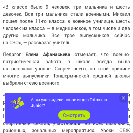
«В классе было 9 человек, три мальчика и шесть
девочек. Все три мальчика стали военными. Михаил
пошел после 11-го класса в военное училище, шесть
человек из класса — в медицинское, в том числе и два
других мальчика. Все трое выпускников сейчас
на СВО», — рассказал учитель.
Педагог
Елена Афанасьева
отмечает, что военно-
патриотическая работа в школе всегда была
на высоком уровне. Скорее всего, по этой причине
многие выпускники Тоншерминской средней школы
выбрали стезю военного.
«Очень любили дети месячники военно-патриотической
работы, такие конкурсы, как „А ну-ка, парни!“. Проводил
А вы уже видели новое видео Tatmedia
их учитель физкультуры
Николай Валерьевич Яркин
.
Junior?
Наши ребята, в том числе и Михаил, посещали
Cмотреть
спортивные секции, участвовали во всех школьных,
районных, зональных мероприятиях. Уроки ОБЖ