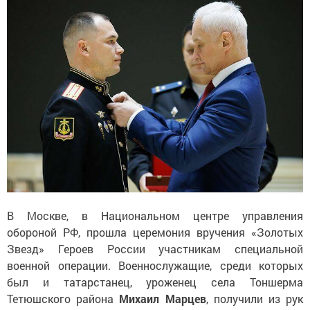
В Москве, в Национальном центре управления
обороной РФ, прошла церемония вручения «Золотых
Звезд» Героев России участникам специальной
военной операции. Военнослужащие, среди которых
был и татарстанец, уроженец села Тоншерма
Тетюшского района
Михаил Марцев
, получили из рук
министра обороны России
Андрея Белоусова
награды