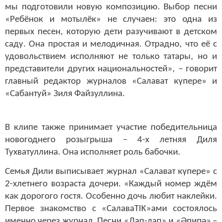
мы подготовили новую композицию. Выбор песни
«Ребёнок и мотылёк» не случаен: это одна из
первых песен, которую дети разучивают в детском
саду. Она простая и мелодичная. Отрадно, что её с
удовольствием исполняют не только татары, но и
представители других национальностей», – говорит
главный редактор журналов «Салават кү
пере» и
«Сабантуй» Зиля Файзуллина.
В клипе также принимает участие победительница
новогоднего розыгрыша – 4-х летняя Диля
Тухватуллина. Она исполняет роль бабочки.
Семья Дили выписывает журнал «Салават күпере
» с
2-хлетнего возраста дочери. «Каждый номер ждём
как дорогого гостя. Особенно дочь любит наклейки.
Первое знакомство с «СалаваTIK»ами состоялось
именно через журнал. Песни «Лап-лап» и «Әпипә
»
–