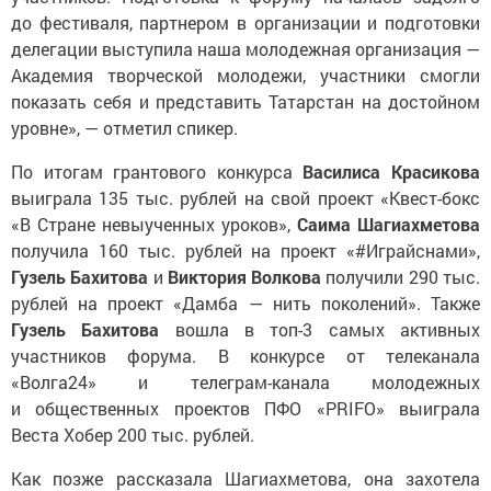
до фестиваля, партнером в организации и подготовки
делегации выступила наша молодежная организация —
Академия творческой молодежи, участники смогли
показать себя и представить Татарстан на достойном
уровне», — отметил спикер.
По итогам грантового конкурса
Василиса Красикова
выиграла 135 тыс. рублей на свой проект «Квест-бокс
«В Стране невыученных уроков»,
Саима Шагиахметова
получила 160 тыс. рублей на проект «#Играйснами»,
Гузель Бахитова
и
Виктория Волкова
получили 290 тыс.
рублей на проект «Дамба — нить поколений». Также
Гузель Бахитова
вошла в топ-3 самых активных
участников форума. В конкурсе от телеканала
«Волга24» и телеграм-канала молодежных
и общественных проектов ПФО «PRIFO» выиграла
Веста Хобер 200 тыс. рублей.
Как позже рассказала Шагиахметова, она захотела