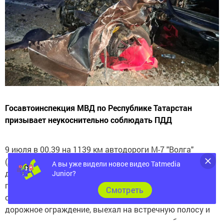
Госавтоинспекция МВД по Республике Татарстан
призывает неукоснительно соблюдать ПДД
9 июля в 00.39 на 1139 км автодороги М-7 "Волга"
(Актанышский район) на месте производства
А вы уже видели новое видео Tatmedia
дорожных работ, 36-летний водитель автомобиля KIA,
Junior?
по предварительным данным, не выбрал безопасную
Cмотреть
скорость, при перестроении совершил наезд на
дорожное ограждение, выехал на встречную полосу и
совершил столкновение с грузовым автомобилем