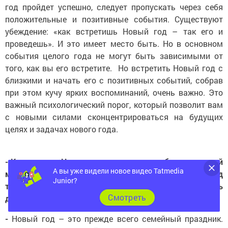
год пройдет успешно, следует пропускать через себя
положительные и позитивные события.
Существуют
убеждение: «как встретишь Новый год – так его и
проведешь». И это имеет место быть. Но в основном
события целого года не могут быть зависимыми от
того, как вы его встретите. Но встретить Новый год с
близкими и начать его с позитивных событий, собрав
при этом кучу ярких воспоминаний, очень важно. Это
важный психологический порог, который позволит вам
с новыми силами сконцентрироваться на будущих
целях и задачах нового года.
- Как встреча Нового года в окружении близких людей
может сделать жизнь ярче? Как отметить Новый год
А вы уже видели новое видео Tatmedia
так, чтобы исполнить детские мечты? Как порадовать
Junior?
детей?
Cмотреть
-
Новый год – это прежде всего семейный праздник.
Тепло близких людей способно согревать в эти